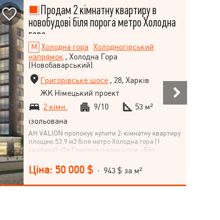
Продам 2 кімнатну квартиру в
новобудові біля порога метро Холодна
гора
Холодна гора
Холодногірський
напрямок
, Холодна Гора
(Новобаварський)
Григорівське шосе
, 28, Харків
ЖК Німецький проект
2 кімн.
9/10
53 м²
ізольована
АН VALION пропонує купити 2-кімнатну квартиру
площею 53.9 м2 біля метро Холодна гора (1
хвилина) -По Григорівському шосе. -Без
внутрішніх робіт, вільне планування. -Поруч з
будинком ТРЦ Клас, Зростання, АТБ, ринок,
Ціна: 50 000 $
· 943 $ за м²
аптеки, магазини, школи, дит. сад.
-Телефонуйте, приходьте! - Торг доречний.