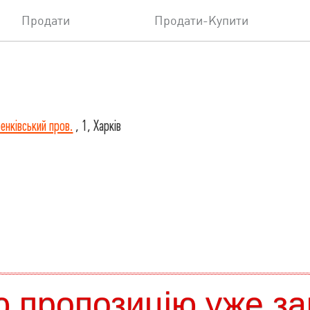
Продати
Продати-Купити
енківський пров.
, 1, Харків
 пропозицію уже за