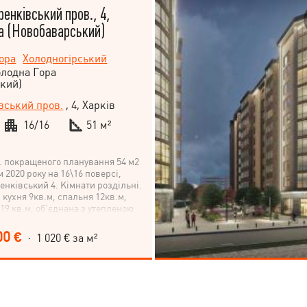
ренківський пров., 4,
а (Новобаварський)
ора
Холодногірський
олодна Гора
кий)
вський пров.
, 4, Харків
16/16
51 м²
в. покращеного планування 54 м2
 2020 року на 16\16 поверсі,
енківський 4. Кімнати роздільні.
 кухня 9кв.м, спальня 12кв.м,
19 кв.м, об'єднана з утепленою
 Стіни у світлих тонах. Утеплена
лозі плитка та ламінат. Утеплена
00 €
· 1 020 € за м²
метру зовні, ефект термоса:
отно, взимку тепло. Проведення та
і, все заховано у стіни. У будинку
П (індивідуальний тепловий
 німецькими насосами, що
івномірно тепло по всьому