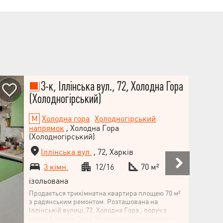
3-к, Іллінська вул., 72, Холодна Гора
(Холодногірський)
Холодна гора
Холодногірський
напрямок
, Холодна Гора
(Холодногірський)
Іллінська вул.
, 72, Харків
3 кімн.
12/16
70 м²
ізольована
Продається трикімнатна квартира площею 70 м²
з радянським ремонтом. Розташована на
Іллінській вулиці,72, Холодна Гора , поруч з
метро Холодна Гора. Квартира розташована на