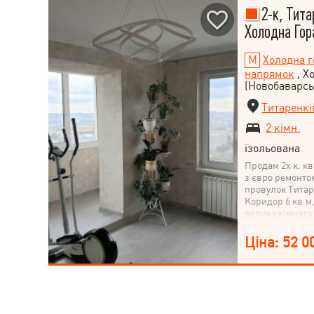
2-к, Тита
Холодна Гор
Холодна г
напрямок
, Х
(Новобаварсь
Титаренкі
2 кімн.
ізольована
Продам 2х к. к
з євро ремонтом
провулок Титар
Коридор 6 кв.м,
велика кімната 
лоджією 3 кв.м.
підлога, на під
Ціна: 52 0
по всьому пери
влітку не спек
комунікації нов
встановлено ІТ
пункт) з двома
розподіляють р