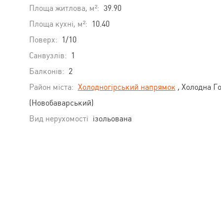
Площа житлова, м²:
39.90
Площа кухні, м²:
10.40
Поверх:
1/10
Санвузлів:
1
Балконів:
2
Район міста:
Холодногірський напрямок
, Холодна Г
(Новобаварський)
Вид нерухомості
ізольована