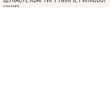
компаніями
ЦІНИ?
В АН VALION ПРАЦЮЄ СИСТЕМА ПОШУКУ ТАКИХ
ОБ’ЄКТІВ.
Шановні інвестори! Залишайте заявку, і ми знайдемо для
вас об’єкти з ціною нижче ринкової.
Купити нижче ринкової ціни