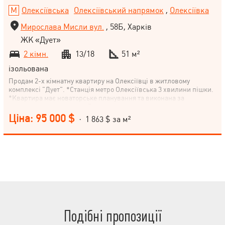
Олексіївська
Олексіївський напрямок
,
Олексіївка
Мирослава Мисли вул.
, 58Б, Харків
ЖК «Дует»
2 кімн.
13/18
51 м²
ізольована
Продам 2-х кімнатну квартиру на Олексіївці в житловому
комплексі "Дует". *Станція метро Олексіївська 3 хвилини пішки.
*Квартира має новаторське планування та виконана за
авторським дизайном. * Для ремонту використовувалися якісні
та сучасні матеріали. *Були впроваджені системи контролю
Ціна: 95 000 $
· 1 863 $ за м²
опалення, що дозволить у майбутньому значно скоротити витрати
на утримання квартири. Наявність лічильників тепла, води,
електроенергії, відповідають останнім світовим стандартам. *З
вікна квартири відкривається чудовий краєвид на паркову зону.
*Біля будинку, у двохсотметровій доступності, знаходяться
супермаркети АТБ, Сільпо, продовольчий ринок.
Подібні пропозиції