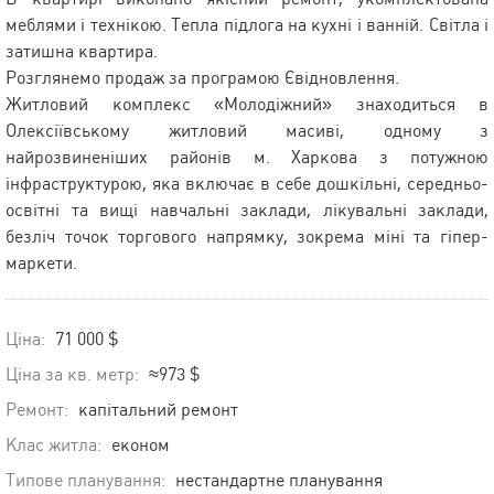
меблями і технікою. Тепла підлога на кухні і ванній. Світла і
затишна квартира.
Розглянемо продаж за програмою Євідновлення.
Житловий комплекс «Молодіжний» знаходиться в
Олексіївському житловий масиві, одному з
найрозвиненіших районів м. Харкова з потужною
інфраструктурою, яка включає в себе дошкільні, середньо-
освітні та вищі навчальні заклади, лікувальні заклади,
безліч точок торгового напрямку, зокрема міні та гіпер-
маркети.
Ціна:
71 000 $
Ціна за кв. метр:
≈973 $
Ремонт:
капітальний ремонт
Клас житла:
економ
Типове планування:
нестандартне планування