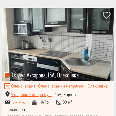
3 к, вул.Ахсарова,15А, Олексіївка
Олексіївська
Олексіївський напрямок
,
Олексіївка
Ахсарова Енвера вул.
, 15А, Харків
3 кімн.
10/16
80 м²
ізольована
У продажу чудова 3-кімнатна квартира, перепланована з 4