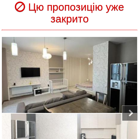
Цю пропозицію уже
закрито