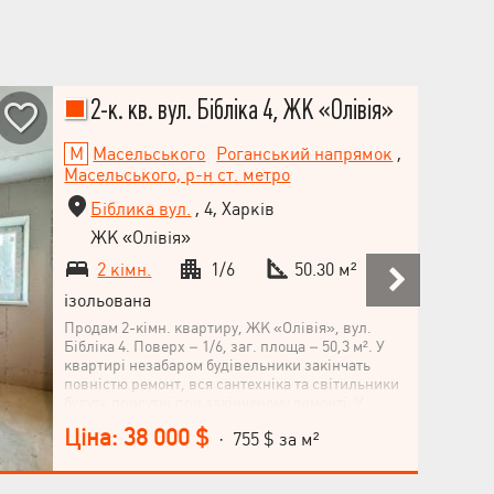
2-к. кв. вул. Бібліка 4, ЖК «Олівія»
Масельського
Роганський напрямок
,
Масельського, р-н ст. метро
Біблика вул.
, 4, Харків
ЖК «Олівія»
2 кімн.
1/6
50.30 м²
ізольована
Продам 2-кімн. квартиру, ЖК «Олівія», вул.
Бібліка 4. Поверх – 1/6, заг. площа – 50,3 м². У
квартирі незабаром будівельники закінчать
повністю ремонт, вся сантехніка та світильники
будуть присутні при закінченому ремонті. У
квартирі свій окремий вхід із тамбуром на дві
Ціна: 38 000 $
· 755 $ за м²
квартири, утеплена зовні так і всередині,
утеплення стяжки підлоги. Підвалу під
квартирою немає. Закритий, охороняємий