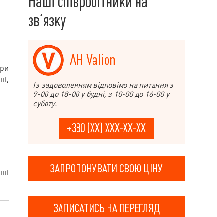
Наші співробітники на
зв’язку
АН Valion
при
ні,
Із задоволенням відповімо на питання з
9-00 до 18-00 у будні, з 10-00 до 16-00 у
суботу.
+380 (XX) XXX-XX-XX
ЗАПРОПОНУВАТИ СВОЮ ЦІНУ
нні
ЗАПИСАТИСЬ НА ПЕРЕГЛЯД