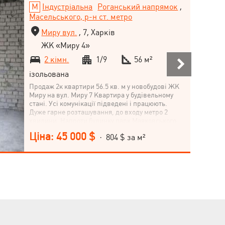
Індустріальна
Роганський напрямок
,
Масельського, р-н ст. метро
Миру вул.
, 7, Харків
ЖК «Миру 4»
2 кімн.
1/9
56 м²
ізольована
Продаж 2к квартири 56.5 кв. м у новобудові ЖК
Миру на вул. Миру 7 Квартира у будівельному
стані. Усі комунікації підведені і працюють.
Дуже гарне розташування, до входу метро 2
хвилини. Напроти будинку парк Маяковського.
Дуже зелений район з розвиненою
Ціна: 45 000 $
· 804 $ за м²
інфраструктурою. Продаж з переуступки.