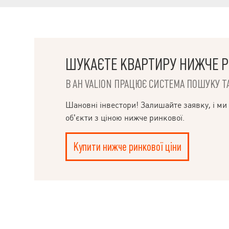
ШУКАЄТЕ КВАРТИРУ НИЖЧЕ Р
В АН VALION ПРАЦЮЄ СИСТЕМА ПОШУКУ ТА
НАПИСАТИ
Шановні інвестори! Залишайте заявку, і ми
КЕРІВНИКОВІ
об’єкти з ціною нижче ринкової.
Купити нижче ринкової ціни