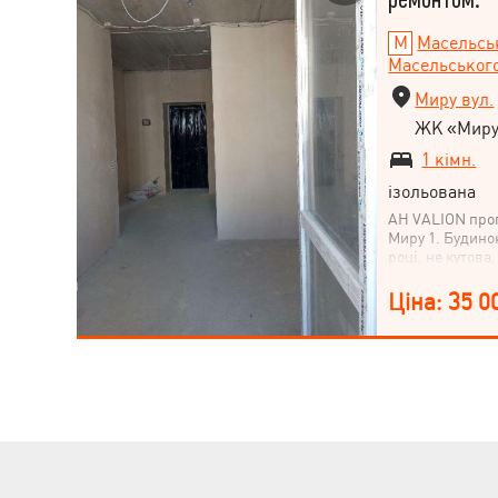
Масельсь
Масельського
Миру вул.
ЖК «Мир
1 кімн.
ізольована
АН VALION про
Миру 1. Будино
році, не кутова
комплексу акти
та опалення пі
Ціна: 35 0
Виконані всі ч
електрики, вод
опалення по пі
опалення, квар
штукатурка та ш
балконі), стяжк
балконі), вста
нова. Документи
супермаркети, 
впорядкована з