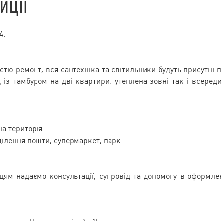
иції
4.
стю ремонт, вся сантехніка та світильники будуть присутні 
 із тамбуром на дві квартири, утеплена зовні так і всереди
а територія.
дділення пошти, супермаркет, парк.
пцям надаємо консультації, супровід та допомогу в оформле