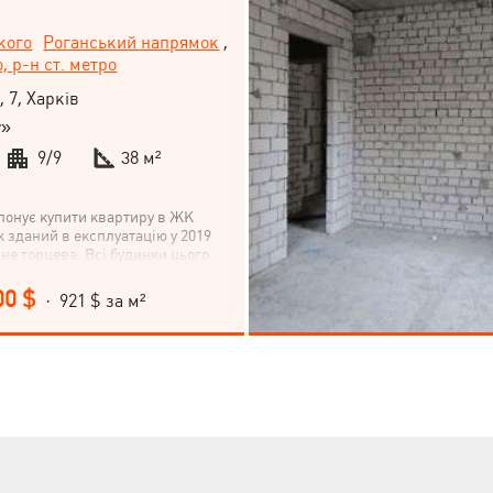
кого
Роганський напрямок
,
, р-н ст. метро
, 7, Харків
у»
9/9
38 м²
понує купити квартиру в ЖК
к зданий в експлуатацію у 2019
, не торцева. Всі будинки цього
вно заселяються, всі комунікації
дключені, двори впорядковані.
00 $
· 921 $ за м²
ернові роботи: розведення
и та каналізації, розведення
длозі, встановлені радіатори
тирний лічильник тепла,
паклівка стін (у квартирі та на
а підлоги (у квартирі та на
новлені МПО, балкон засклений,
 на руках. Біля метро – 2
ТЦ Екватор, ринок, зелена зона,
акрита територія, дитячі