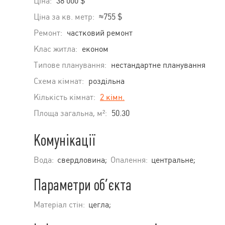
Ціна:
38 000 $
Ціна за кв. метр:
≈755 $
Ремонт:
частковий ремонт
Клас житла:
економ
Типове планування:
нестандартне планування
Схема кімнат:
роздільна
Кількість кімнат:
2 кімн.
Площа загальна, м²:
50.30
Комунікації
Вода:
свердловина;
Опалення:
центральне;
Параметри об’єкта
Матеріал стін:
цегла;