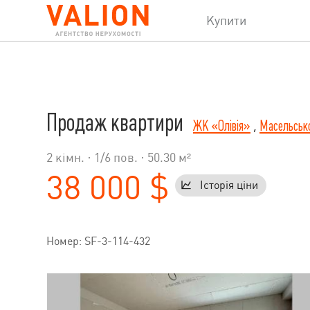
Купити
Продаж квартири
ЖК «Олівія»
,
Масельськ
2 кімн. ·
1
/
6
пов. · 50.30 м²
38 000 $
Історія ціни
Номер: SF-3-114-432