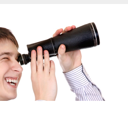
комплекс, красива озеленена територія. Поруч:
школа, садок, ринок, метро ХТЗ, лікарня,
відділення пошти, супермаркет, парк. Можна
придбати по сертифікату єВідновлення! (У разі
купівлі нерухомості за сертифікатом, покупцям
надаємо консультації, супровід та допомогу в
оформленні угод).
Мова
 ЗАДАЧІ «ПРОДАТИ» І
ЛАДНИМИ?