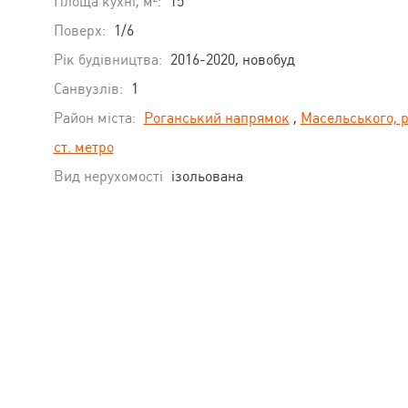
Площа кухні, м²:
15
Поверх:
1/6
Рік будівництва:
2016-2020, новобуд
Санвузлів:
1
Район міста:
Роганський напрямок
,
Масельського, 
ст. метро
Вид нерухомості
ізольована