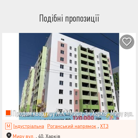
зробити вибір у великому потоці інформації? Дзвоніть!Для
найкращого сервісу Valion для покупців, Ви зробите вибір за 7
днів!
Подібні пропозиції
Продам квартиру ЖК «Мира-3» Харків, Миру вул.
Індустріальна
Роганський напрямок
,
ХТЗ
Миру вул.
, 40, Харків