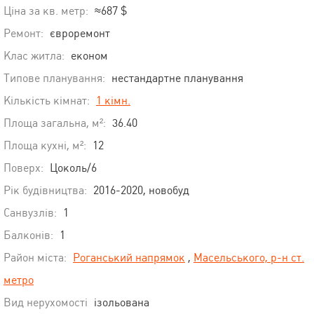
Ціна за кв. метр:
≈687 $
Ремонт:
євроремонт
Клас житла:
економ
Типове планування:
нестандартне планування
Кількість кімнат:
1 кімн.
Площа загальна, м²:
36.40
Площа кухні, м²:
12
Поверх:
Цоколь/6
Рік будівництва:
2016-2020, новобуд
Санвузлів:
1
Балконів:
1
Район міста:
Роганський напрямок
,
Масельського, р-н ст.
метро
Вид нерухомості
ізольована