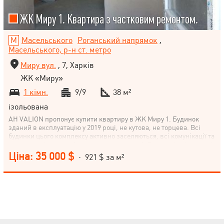
ЖК Миру 1. Квартира з частковим ремонтом.
Масельського
Роганський напрямок
,
Масельського, р-н ст. метро
Миру вул.
, 7, Харків
ЖК «Миру»
1 кімн.
9/9
38 м²
ізольована
АН VALION пропонує купити квартиру в ЖК Миру 1. Будинок
зданий в експлуатацію у 2019 році, не кутова, не торцева. Всі
будинки цього комплексу активно заселяються, всі комунікації та
опалення підключені, двори впорядковані. Виконані всі чернові
роботи: розведення електрики, води та каналізації, розведення
Ціна: 35 000 $
· 921 $ за м²
опалення по підлозі, встановлені радіатори опалення,
квартирний лічильник тепла, штукатурка та шпаклівка стін (у
квартирі та на балконі), стяжка підлоги (у квартирі та на балконі),
встановлені МПО, балкон засклений, нова. Документи на руках.
Біля метро – 2 супермаркети, ТЦ Екватор, ринок, зелена зона,
впорядкована закрита територія, дитячі майданчики. Все для
комфортного життя. Покази за домовленістю. Повний супровід
угоди. Бажаєте купити квартиру в новобудові? Нема часу? Важко