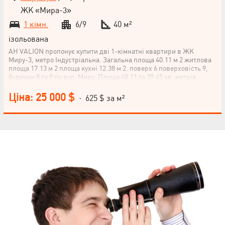
ЖК «Мира-3»
1 кімн.
6/9
40 м²
ізольована
АН VALION пропонує купити дві 1-кімнатні квартири в ЖК
Миру-3, метро Індустріальна. Загальна площа 40.11 м 2 житлова
площа 17.13 м 2 площа кухні 12.38 м 2. поверх 6 поверховість 9,
будинки 8 та 9 по вул. Миру. Площа 40.11 та 39.45 кв. метрів,
розвинена інфраструктура, на території дитячі майданчики,
парковки, магазини, аптеки, салони краси, супермаркети
Ціна: 25 000 $
· 625 $ за м²
Восторг, Клас, АТБ, ринок та автовокзал платформа, залізнична
станція Лосєве, автовокзал в обласному напрямку.
НАПИСАТИ
КЕРІВНИКОВІ
Мова