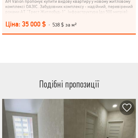
АН Valion пропонує купити видову квартиру у новому житловому
комплексі ОАЗІС. Забудовник комплексу - надійний, перевірений
роками АТ "Трест Житлобуд-1". Інфраструктура (до 500 метрів):
Відділення банку, банкомат, Кінотеатр, театр, Аптека, Лікарня,
поліклініка, Дитячий садок, Ринок, Метро, Парк, зелена зона,
Ціна: 35 000 $
· 538 $ за м²
Дитячий майданчик, Відділення пошти, Ресторан, кафе, Школа,
Магазин, кіоск, Супермаркет, ТРЦ, Зупинка транспорту.
Подібні пропозиції