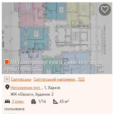
АН Valion пропонує купити 2-кімн. квартиру по
вулиці Героїв праці
Салтівська
Салтівський напрямок
,
522
Нескорених вул.
, 1, Харків
ЖК «Оазис», будинок 2
2 кімн.
1/16
65 м²
ізольована