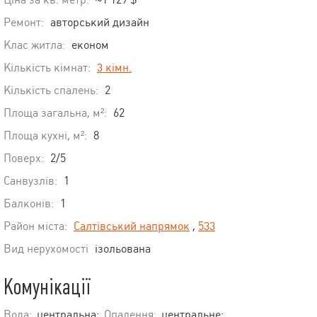
Ремонт:
авторський дизайн
Клас житла:
економ
Кількість кімнат:
3 кімн.
Кількість спалень:
2
Площа загальна, м²:
62
Площа кухні, м²:
8
Поверх:
2/5
Санвузлів:
1
Балконів:
1
Район міста:
Салтівський напрямок
,
533
Вид нерухомості
ізольована
Комунікації
Вода:
центральна;
Опалення:
центральне;