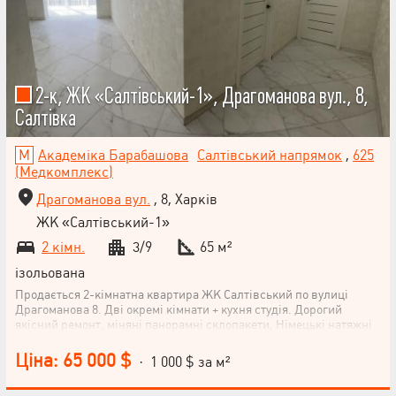
2-к, ЖК «Салтівський-1», Драгоманова вул., 8,
Салтівка
Академіка Барабашова
Салтівський напрямок
,
625
(Медкомплекс)
Драгоманова вул.
, 8, Харків
ЖК «Салтівський-1»
2 кімн.
3/9
65 м²
ізольована
Продається 2-кімнатна квартира ЖК Салтівський по вулиці
Драгоманова 8. Дві окремі кімнати + кухня студія. Дорогий
якісний ремонт, міняні панорамні склопакети, Німецькі натяжні
стелі, виводи під духовку, посудомийку, каву, машину, в сан
вузлі стоїть інсталяція, лічильники на воду, опалення, тепла
Ціна: 65 000 $
· 1 000 $ за м²
підлога, броньовані двері, великий тамбур. Будинок заселений
на 100%. Розвинена інфраструктура