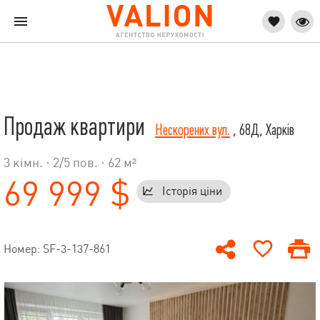
Продаж квартири
Нескорених вул.
, 68Д, Харків
3 кімн. ·
2
/
5
пов. · 62 м²
69 999 $
Історія ціни
Номер: SF-3-137-861