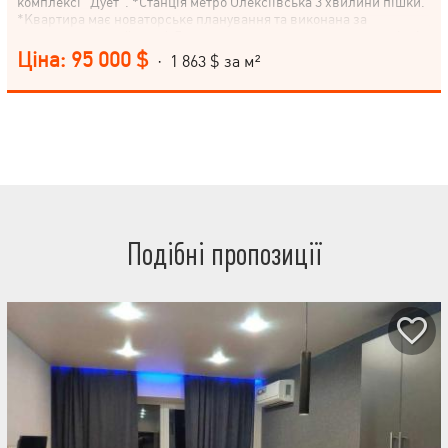
комплексі "Дует". *Станція метро Олексіївська 3 хвилини пішки.
*Квартира має новаторське планування та виконана за
авторським дизайном. * Для ремонту використовувалися якісні
та сучасні матеріали. *Були впроваджені системи контролю
Ціна: 95 000 $
· 1 863 $ за м²
опалення, що дозволить у майбутньому значно скоротити витрати
на утримання квартири. Наявність лічильників тепла, води,
електроенергії, відповідають останнім світовим стандартам. *З
вікна квартири відкривається чудовий краєвид на паркову зону.
*Біля будинку, у двохсотметровій доступності, знаходяться
супермаркети АТБ, Сільпо, продовольчий ринок.
Подібні пропозиції