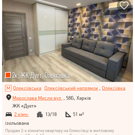
2к, ЖК Дует, Олексіївка
Олексіївська
Олексіївський напрямок
,
Олексіївка
Мирослава Мисли вул.
, 58Б, Харків
ЖК «Дует»
2 кімн.
13/18
51 м²
ізольована
Продам 2-х кімнатну квартиру на Олексіївці в житловому