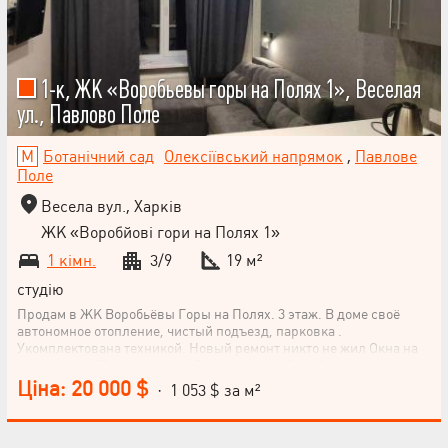
1-к, ЖК «Воробьевы горы на Полях 1», Веселая
ул., Павлово Поле
Ботанічний сад
Олексіївський напрямок
,
Павлове
Поле
Весела вул., Харків
ЖК «Воробйові гори на Полях 1»
1 кімн.
3/9
19 м²
студію
Продам в ЖК Воробьёвы Горы на Полях. 3 этаж. В доме своё
автономное отопление, чистый подъезд, парковка .
Укомплектована техникой. Новый ремонт никто не жил Окна на
ривер таун. 15 мин от метро Ботанический Сад. Отличный
вариант для жизни. Оформелено право собствености.
Ціна: 20 000 $
· 1 053 $ за м²