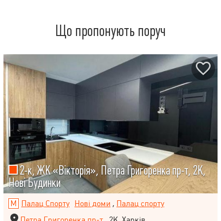
Що пропонують поруч
2-к, ЖК «Вікторія», Петра Григоренка пр-т, 2К,
Нові Будинки
Палац Спорту
Нові доми
,
Палац спорту
Петра Григоренка пр-т
, 2К, Харків