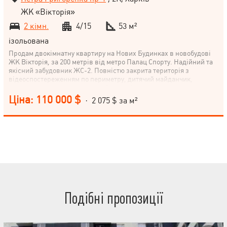
ЖК «Вікторія»
2 кімн.
4/15
53 м²
ізольована
Продам двокімнатну квартиру на Нових Будинках в новобудові
ЖК Вікторія, за 200 метрів від метро Палац Спорту. Надійний та
якісний забудовник ЖС-2. Повністю закрита територія з
відеоспостереженням по периметру, дитячий майданчик,
паркомісце, консьєрж сервіс, 2 ліфти (вантажний та
пасажирський). Видова двокімнатна квартира з панорамними
Ціна: 110 000 $
· 2 075 $ за м²
вікнами, що виходять на внутрішній двір. Квартира робилася під
себе, виключно якісні дорогі матеріали! Встановлено окремий
лічильник на опалення.
Подібні пропозиції