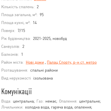
Кількість спалень:
2
Площа загальна, м²:
95
Площа кухні, м²:
14
Поверх:
7/15
Рік будівництва:
2021-2025, новобуд
Санвузлів:
2
Балконів:
1
Район міста:
Нові доми
,
Палац Спорту, р-н ст. метро
Розташування:
спальні райони
Вид нерухомості
ізольована
Комунікації
Вода:
центральна;
Газ:
немає;
Опалення:
центральне;
Лічильники:
холодна вода, гаряча вода, опалення;