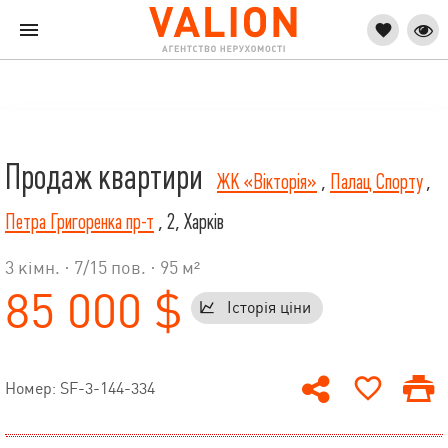
Продаж квартири
ЖК «Вікторія»
,
Палац Спорту
,
Петра Григоренка пр-т
, 2, Харків
3 кімн. ·
7
/
15
пов. · 95 м²
85 000 $
Історія ціни
Номер: SF-3-144-334