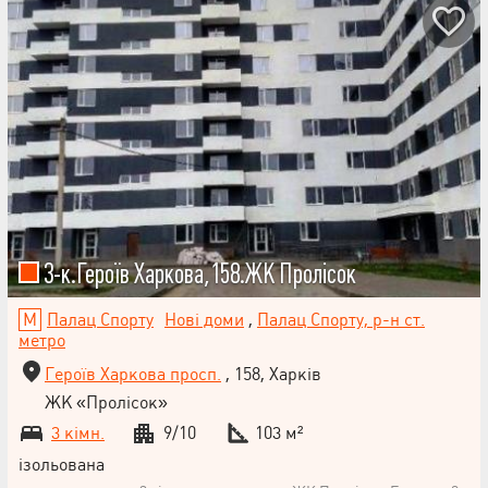
3-к.Героїв Харкова,158.ЖК Пролісок
Палац Спорту
Нові доми
,
Палац Спорту, р-н ст.
метро
Героїв Харкова просп.
, 158, Харків
ЖК «Пролісок»
3 кімн.
9/10
103 м²
ізольована