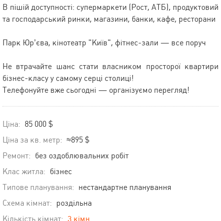
В пішій доступності: супермаркети (Рост, АТБ), продуктовий
та господарський ринки, магазини, банки, кафе, ресторани
Парк Юр’єва, кінотеатр "Київ", фітнес-зали — все поруч
Не втрачайте шанс стати власником просторої квартири
бізнес-класу у самому серці столиці!
Телефонуйте вже сьогодні — організуємо перегляд!
Ціна:
85 000 $
Ціна за кв. метр:
≈895 $
Ремонт:
без оздоблювальних робіт
Клас житла:
бізнес
Типове планування:
нестандартне планування
Схема кімнат:
роздільна
Кількість кімнат:
3 кімн.