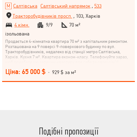
Салтівська
Салтівський напрямок
,
533
Тракторобудівників просп.
, 103, Харків
4 кімн.
9/9
70 м²
ізольована
Продається 4-кімнатна квартира 70 м² з капітальним ремонтом.
Розташована на 9 поверсі 9-поверхового будинку по вул.
Тракторобудівників, недалеко від станції метро Салтівська,
Харків. Кухня 7 м². Квартира економ-класу. Телефонуйте зараз,
щоб придбати цю затишну квартиру для себе та своєї сім'ї!
Ціна: 65 000 $
· 929 $ за м²
Подібні пропозиції