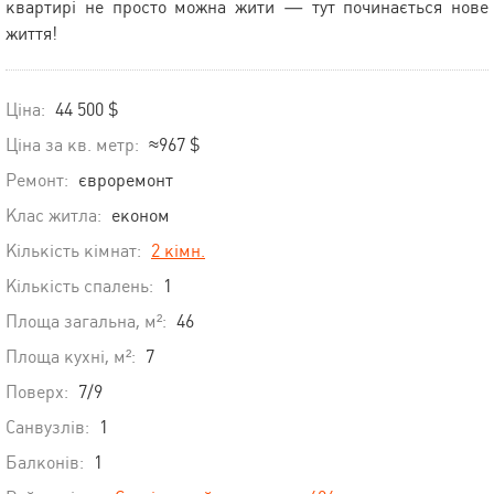
квартирі не просто можна жити — тут починається нове
життя!
Ціна:
44 500 $
Ціна за кв. метр:
≈967 $
Ремонт:
євроремонт
Клас житла:
економ
Кількість кімнат:
2 кімн.
Кількість спалень:
1
Площа загальна, м²:
46
Площа кухні, м²:
7
Поверх:
7/9
Санвузлів:
1
Балконів:
1