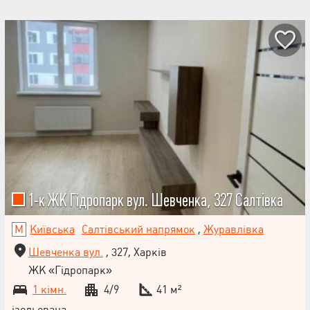
1-к ЖК Гідропарк вул. Шевченка, 327 Салтівка
Київська
Салтівський напрямок
,
Журавлівка
Шевченка вул.
, 327, Харків
ЖК «Гідропарк»
1 кімн.
4/9
41 м²
ізольована