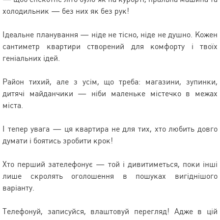
холодильник — без них як без рук!
Ідеальне планування — ніде не тісно, ніде не душно. Кожен
сантиметр квартири створений для комфорту і твоїх
геніальних ідей.
Район тихий, але з усім, що треба: магазини, зупинки,
дитячі майданчики — ніби маленьке містечко в межах
міста.
І тепер увага — ця квартира не для тих, хто любить довго
думати і боятись зробити крок!
Хто перший зателефонує — той і дивитиметься, поки інші
лише скролять оголошення в пошуках вигіднішого
варіанту.
Телефонуй, записуйся, влаштовуй перегляд! Адже в цій