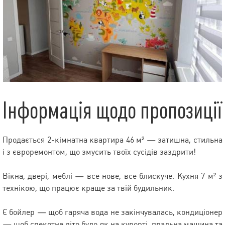
Інформація щодо пропозиції
Продається 2-кімнатна квартира 46 м² — затишна, стильна
і з євроремонтом, що змусить твоїх сусідів заздрити!
Вікна, двері, меблі — все нове, все блискуче. Кухня 7 м² з
технікою, що працює краще за твій будильник.
Є бойлер — щоб гаряча вода не закінчувалась, кондиціонер
— щоб спекотне літо було як на курорті, пральна машина та