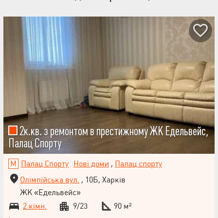
2к.кв. з ремонтом в престижному ЖК Едельвейс,
Палац Спорту
Палац Спорту
Нові доми
,
Палац спорту
Олімпійська вул.
, 10Б, Харків
ЖК «Едельвейс»
2 кімн.
9/23
90 м²