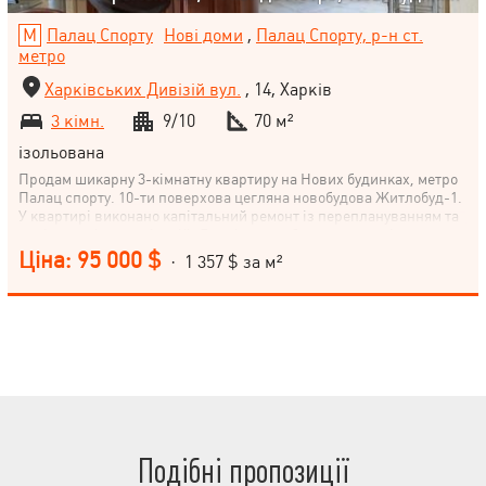
Палац Спорту
Нові доми
,
Палац Спорту, р-н ст.
метро
Харківських Дивізій вул.
, 14, Харків
3 кімн.
9/10
70 м²
ізольована
Продам шикарну 3-кімнатну квартиру на Нових будинках, метро
Палац спорту. 10-ти поверхова цегляна новобудова Житлобуд-1.
У квартирі виконано капітальний ремонт із переплануванням та
заміною всіх комунікацій. Двері та коробки з дерева цінних
порід. Повністю укомплектована меблями та технікою. Закритий
Ціна: 95 000 $
· 1 357 $ за м²
тамбур на дві квартири. Документи в порядку. Показ у зручний
час.
Подібні пропозиції