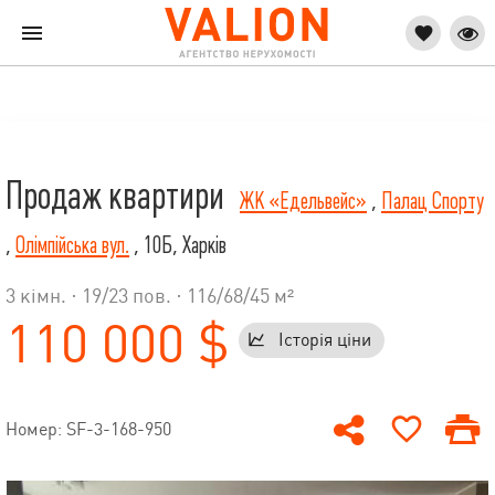
Продаж квартири
ЖК «Едельвейс»
,
Палац Спорту
,
Олімпійська вул.
, 10Б, Харків
3 кімн. ·
19
/
23
пов. · 116/68/45 м²
110 000 $
Історія ціни
Номер: SF-3-168-950