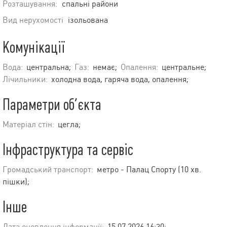
Розташування:
спальні райони
Вид нерухомості
ізольована
Комунікації
Вода:
центральна;
Газ:
немає;
Опалення:
центральне;
Лічильники:
холодна вода, гаряча вода, опалення;
Параметри об’єкта
Матеріал стін:
цегла;
Інфраструктура та сервіс
Громадський транспорт:
метро - Палац Спорту (10 хв.
пішки);
Інше
Дата оновлення інформації:
15.07.2026 16:30;