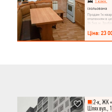
1 кімн.
ізольована
Продам 1к квар
опаленням в це
36.5кв.м. Зроб
балкон розшире
поліклініка, зу
Ціна: 23 0
2-к, ЖК 
Шлях вул., 