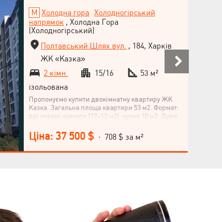
Холодна гора
Холодногірський
напрямок
, Холодна Гора
(Холодногірський)
Полтавський Шлях вул.
, 184, Харків
ЖК «Казка»
2 кімн.
15/16
53 м²
ізольована
Пропонуємо купити двокімнатну квартиру ЖК
Казка. Загальна площа квартири 53 м2. Формат:
дві окремі кімнати (17+12 м2), кухня 10 м2. Дуже
вдале планування у цьому будинку!
Комплектація квартири: металеві вхідні двері,
Ціна: 37 500 $
· 708 $ за м²
МПВ, радіатори опалення, лічильник
електроенергії. Горизонтальне розведення
опалення з можливістю встановлення
лічильника тепла. Будинок із білої цегли,
утеплений пінопластом та мінеральною ватою.
Два безшумні ліфти. У дворі дитячий майданчик
та парковка для авто. Поруч вся необхідна
інфраструктура: метро, ​​супермаркети КЛАС та
РОСТ, магазини, ринок Казка, оновлений парк
"Юність", зупинка громадського транспорту.