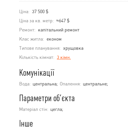
Ціна:
37 500 $
Ціна за кв. метр:
≈647 $
Ремонт:
капітальний ремонт
Клас житла:
економ
Типове планування:
хрущовка
Кількість кімнат:
3 кімн.
Комунікації
Вода:
центральна;
Опалення:
центральне;
Параметри об’єкта
Матеріал стін:
цегла;
Інше