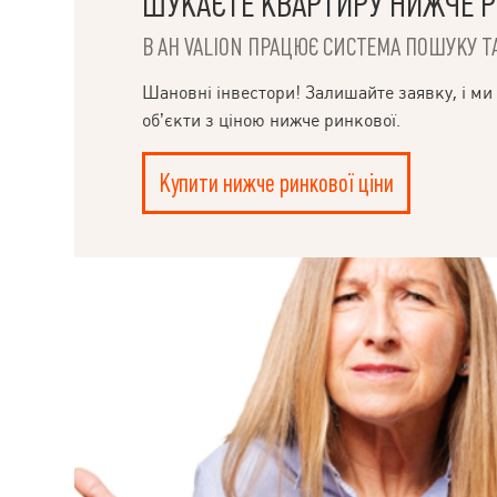
ШУКАЄТЕ КВАРТИРУ НИЖЧЕ Р
кінотеатр, каф
передбачено бла
В АН VALION ПРАЦЮЄ СИСТЕМА ПОШУКУ ТА
майданчики та 
Прекрасно підій
комерційного в
Шановні інвестори! Залишайте заявку, і ми
Покази за домо
об’єкти з ціною нижче ринкової.
угоди. Бажаєте
Немає часу? Те
сервісу Valion 
Купити нижче ринкової ціни
7 днів! Переуст