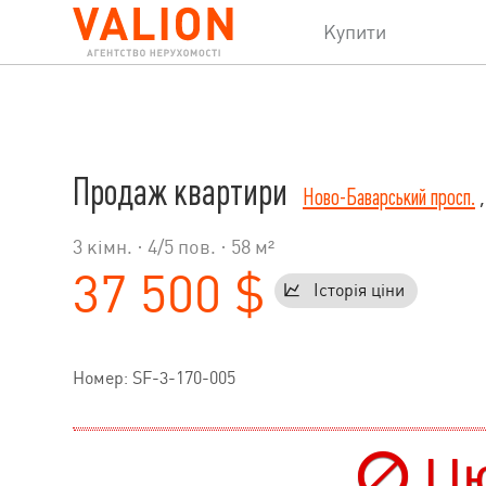
Купити
Продаж квартири
Ново-Баварський просп.
,
3 кімн. ·
4
/
5
пов. · 58 м²
37 500 $
Історія ціни
Номер: SF-3-170-005
Цю