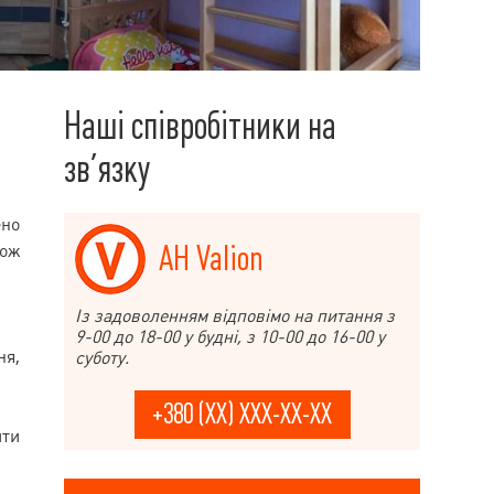
Наші співробітники на
зв’язку
ено
АН Valion
кож
Із задоволенням відповімо на питання з
9-00 до 18-00 у будні, з 10-00 до 16-00 у
ня,
суботу.
+380 (XX) XXX-XX-XX
ити