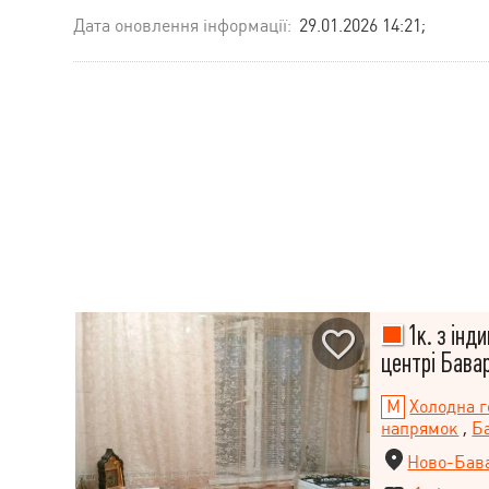
Дата оновлення інформації:
29.01.2026 14:21;
1к. з інд
центрі Бавар
Холодна г
напрямок
,
Б
Ново-Бава