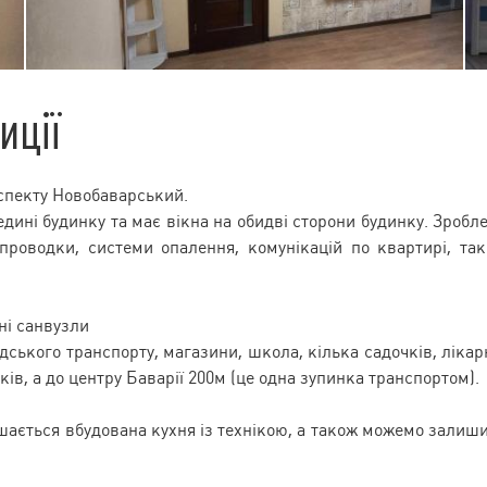
иції
спекту Новобаварський.
дині будинку та має вікна на обидві сторони будинку. Зробл
проводки, системи опалення, комунікацій по квартирі, та
ні санвузли
ського транспорту, магазини, школа, кілька садочків, лікар
ків, а до центру Баварії 200м (це одна зупинка транспортом).
ишається вбудована кухня із технікою, а також можемо залиш