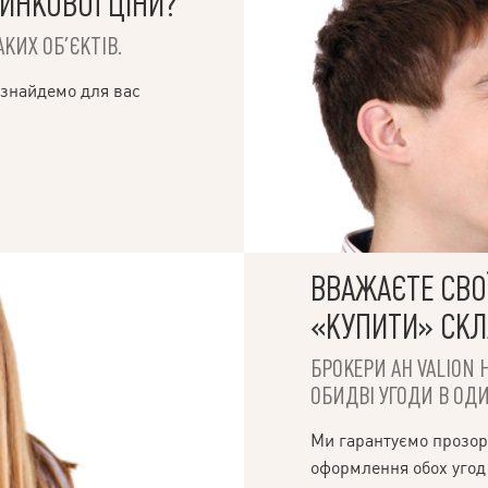
ИНКОВОЇ ЦІНИ?
е та ринок Казка. Забудовником
гоустрій території, дитячі
КИХ ОБ’ЄКТІВ.
багаторівневий паркінг.
де як для житлового, так і для
икористання центр комплексу.
 знайдемо для вас
вленістю. Повний супровід
 купити квартиру в новобудові?
лефонуйте! Завдяки кращому
для покупців, Ви зробите вибір за
упка
ВВАЖАЄТЕ СВОЇ
«КУПИТИ» СК
БРОКЕРИ АН VALION 
ОБИДВІ УГОДИ В ОДИ
Ми гарантуємо прозор
оформлення обох угод