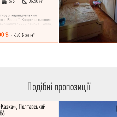
5/5
36.50 м²
тиру з індивідуальним
нтрі Баварії. Квартира площею
лено капітальний ремонт. Тепла,
ний. Поруч магазини,
пинка транспорту.
00 $
· 630 $ за м²
Подібні пропозиції
«Казка», Полтавський
186