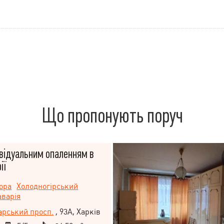
Що пропонують поруч
ивідуальним опаленням в
ії
ора
Холодногірський
аварія
рський просп.
, 93А, Харків