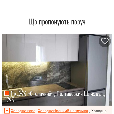
Що пропонують поруч
1-к, ЖК «Столичний», Полтавський Шлях вул.,
179Б
Холодна гора
Холодногірський напрямок
, Холодна