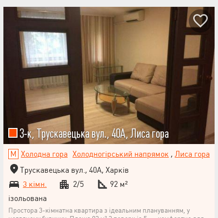
3-к, Трускавецька вул., 40А, Лиса гора
Холодна гора
Холодногірський напрямок
,
Лиса гора
Трускавецька вул., 40А, Харків
3 кімн.
2/5
92 м²
ізольована
Простора 3-кімнатна квартира з ідеальним плануванням, у