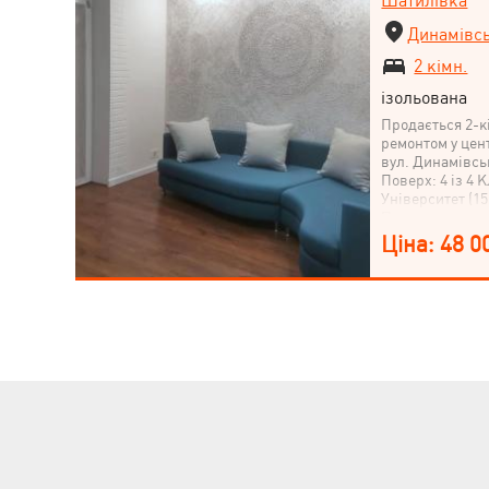
Шатилівка
Динамівсь
2 кімн.
ізольована
Продається 2-к
ремонтом у цен
вул. Динамівськ
Поверх: 4 із 4 
Університет (1
Пропонується д
квартира в цег
Ціна: 48 0
стелями, розта
поруч парк ім. 
Квартира після 
використанням 
Планування — к
Узаконене пере
повністю заміне
каналізація, е
розетки та вими
санвузлі; іспан
енергозберігаю
радіатори, шумо
декоративна шт