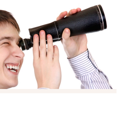
Престижний Нагірний район Поруч парк ім.
Горького, чудове місце для прогулянок і
відпочинку Школа в пішій доступності Сумський
ринок — 2 хвилини ходьби Різноманітні
магазини, кафе, зручна інфраструктура
Ідеальний варіант для комфортного життя в
центрі міста або для здачі в оренду! Телефонуйте
прямо зараз — квартира чекає на нового
Мова
власника!
 ЗАДАЧІ «ПРОДАТИ» І
ЛАДНИМИ?
НЕ ЛИШЕ ЇХ ВИРІШАТЬ, АЛЕ Й ПРОВЕДУТЬ
Н ДЕНЬ.