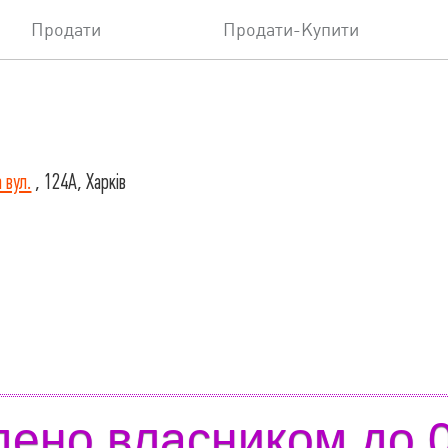
Продати
Продати-Купити
 вул.
, 124А, Харків
дено власником до 