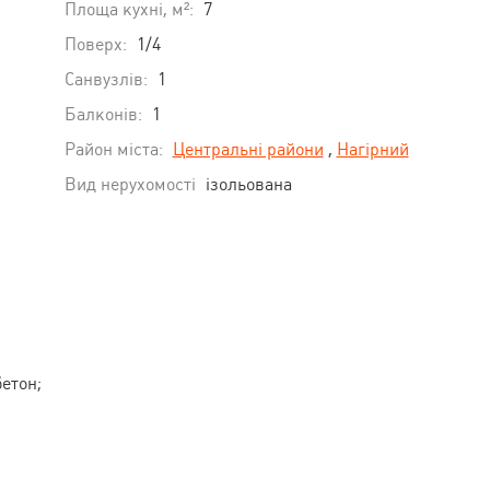
Площа кухні, м²:
7
Поверх:
1/4
Санвузлів:
1
Балконів:
1
Район міста:
Центральні райони
,
Нагірний
Вид нерухомості
ізольована
бетон;