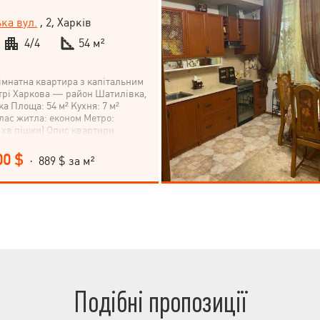
ка вул.
, 2, Харків
4/4
54 м²
імнатна квартира з капітальним
трі Харкова — район Шатилівка,
а Площа: 54 м² Кухня: 7 м²
Клас житла: економ Метро:
5 хв пішки) Опис квартири
о продажу простора 2-кімнатна
ляному будинку з високими
00 $
· 889 $ за м²
шована у самому серці Харкова —
Горького та Сумський ринок.
якісного капітального ремонту із
сучасних матеріалів.
ухня, поєднана із залом.
планування. Основні переваги
ні комунікації (вода,
лектрика — мідна проводка); нові
качі Schneider; тепла підлога у
ська сантехніка, бойлер на 80 л;
чі склопакети Rehau; італійські
Подібні пропозиції
ізоляція стін і стелі;
укатурка, якісні міжкімнатні