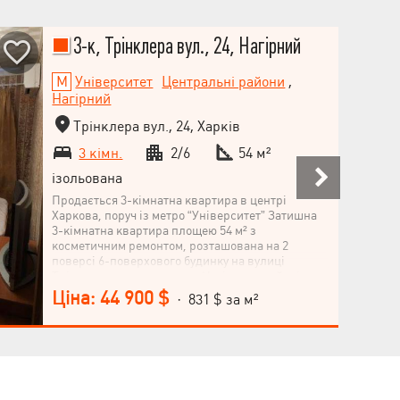
3-к, Трінклера вул., 24, Нагірний
Університет
Центральні райони
,
Нагірний
Трінклера вул., 24, Харків
3 кімн.
2/6
54 м²
ізольована
Продається 3-кімнатна квартира в центрі
Харкова, поруч із метро “Університет” Затишна
3-кімнатна квартира площею 54 м² з
косметичним ремонтом, розташована на 2
поверсі 6-поверхового будинку на вулиці
Трінклера, у престижному Нагірному районі.
Житло економ-класу — практичний варіант для
Ціна: 44 900 $
· 831 $ за м²
життя або вигідної орендної інвестиції. Основні
характеристики: Загальна площа: 54 м² Кухня: 6
м² Поверх: 2 з 6 Клас: економ Стан: косметичний
ремонт Переваги квартири: Залишається вся
техніка та меблі Зручне планування Готова до
проживання без додаткових витрат Переваги
локації: 7–8 хвилин пішки до метро Університет