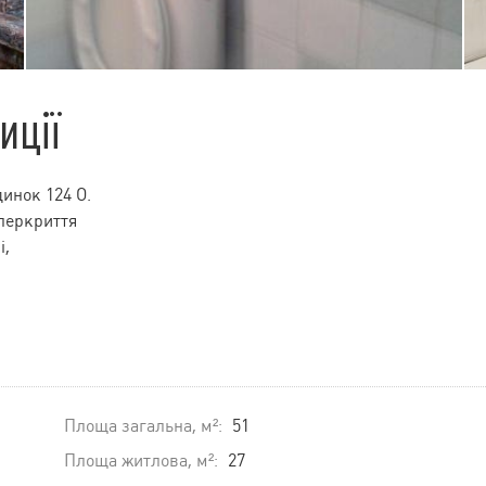
иції
инок 124 О.
 перкриття
і,
Площа загальна, м²:
51
Площа житлова, м²:
27