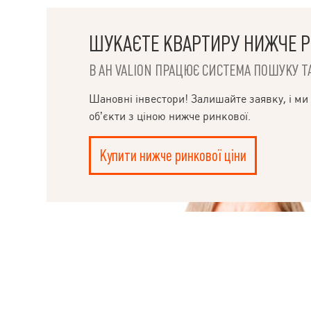
Супермаркет АТ
Молодіжний пар
студентів Метр
ШУКАЄТЕ КВАРТИРУ НИЖЧЕ Р
доступності Це
затишний двір
В АН VALION ПРАЦЮЄ СИСТЕМА ПОШУКУ ТА
покажемо у зру
НАПИСАТИ
Шановні інвестори! Залишайте заявку, і ми
КЕРІВНИКОВІ
об’єкти з ціною нижче ринкової.
Купити нижче ринкової ціни