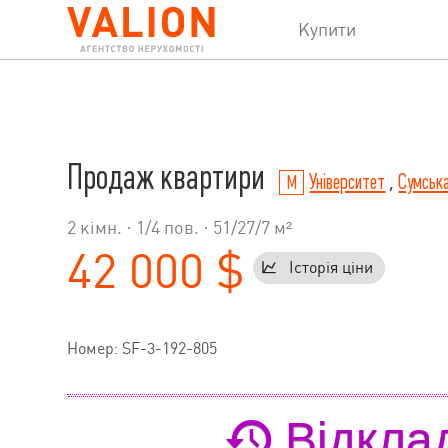
Купити
Продаж квартири
Університет
,
Сумська
2 кімн. ·
1
/
4
пов. · 51/27/7 м²
42 000 $
Історія ціни
Номер: SF-3-192-805
Відкла