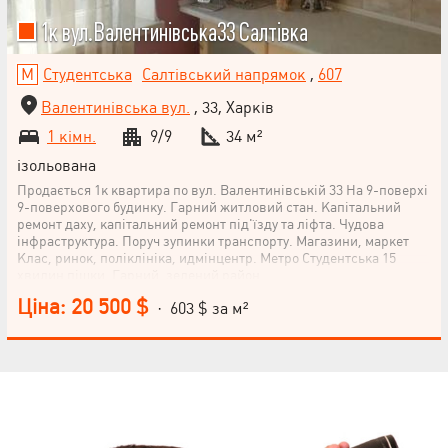
1к вул.Валентинівська33 Салтівка
Студентська
Салтівський напрямок
,
607
Валентинівська вул.
, 33, Харків
1 кімн.
9/9
34 м²
ізольована
Продається 1к квартира по вул. Валентинівській 33 На 9-поверхі
9-поверхового будинку. Гарний житловий стан. Капітальний
ремонт даху, капітальний ремонт під'їзду та ліфта. Чудова
інфраструктура. Поруч зупинки транспорту. Магазини, маркет
Клас, ринок, поліклініка, идмінцентр. Метро Студентська 15
хвилин пішки. Гарний, зелений район.
Ціна: 20 500 $
· 603 $ за м²