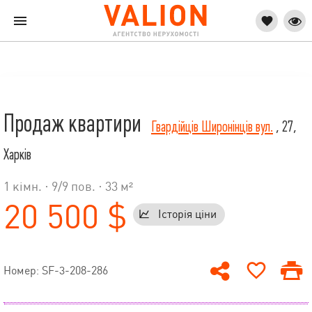
Продаж квартири
Гвардійців Широнінців вул.
, 27,
Харків
1 кімн. ·
9
/
9
пов. · 33 м²
20 500 $
Історія ціни
Номер: SF-3-208-286