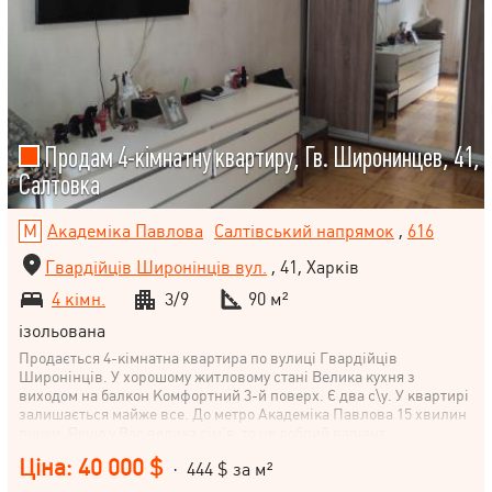
Продам 4-кімнатну квартиру, Гв. Широнинцев, 41,
Салтовка
Академіка Павлова
Салтівський напрямок
,
616
Гвардійців Широнінців вул.
, 41, Харків
4 кімн.
3/9
90 м²
ізольована
Продається 4-кімнатна квартира по вулиці Гвардійців
Широнінців. У хорошому житловому стані Велика кухня з
виходом на балкон Комфортний 3-й поверх. Є два с\у. У квартирі
залишається майже все. До метро Академіка Павлова 15 хвилин
пішки. Якщо у Вас велика сім'я, то це добрий варіант
чотирикімнатної квартири за ціною трикімнатної.
Ціна: 40 000 $
· 444 $ за м²