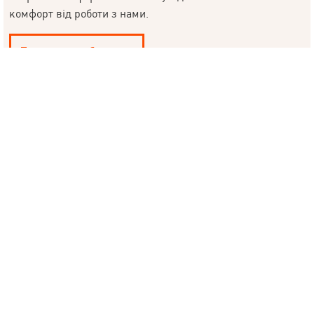
© 2019 – 2026 Valion real estate. Всі права захищені.
комфорт від роботи з нами.
Plektan
— WEB-інтегровані системи управління ріелторськими
компаніями
Продати, щоб купити
ХОЧЕТЕ ПРОДАТИ КВАРТИРУ ШВИДКО?
АН VALION ПРОДАЄ НЕРУХОМІСТЬЗА 10 ДНІВ.