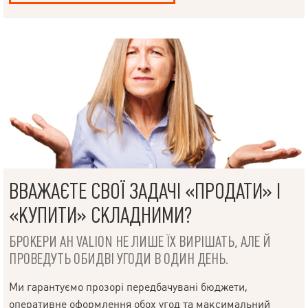
НАПИСАТИ
КЕРІВНИКОВІ
ВВАЖАЄТЕ СВОЇ ЗАДАЧІ «ПРОДАТИ» І
«КУПИТИ» СКЛАДНИМИ?
БРОКЕРИ АН VALION НЕ ЛИШЕ ЇХ ВИРІШАТЬ, АЛЕ Й
ПРОВЕДУТЬ ОБИДВІ УГОДИ В ОДИН ДЕНЬ.
Мова
Ми гарантуємо прозорі передбачувані бюджети,
оперативне оформлення обох угод та максимальний