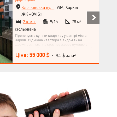
Клочківська вул.
, 98А, Харків
ЖК «OVIS»
2 кімн.
9/15
78 м²
ізольована
Пропонуємо купити квартиру у центрі міста
Харків. Відмінна квартира з видом як на
Держпром, так і на красиву жваву вулицю в
центрі міста, В новобудові площею 78 кв.м на 9
поверсі в зданому будинку, Відмінно підійде як
Ціна: 55 000 $
· 705 $ за м²
для сім'ї так і для оренди (квартири в центрі
здаються від 600, а також можна розбити на дві
частини 50 м і смарт 28 м.), Квартира під ваш
ексклюзивний ремонт, Поряд одна з найкращих
шкіл у місті, університет, центральний парк, 7
хвилин ходьби зоопарк, супермаркет Восторг,
заправка, метро, 5 хвилин ходьби до книжкового
ринку, Квартира для людей хто не уявляє собі
життя в спальному районі, Ціна нижча ніж у
забудовника.