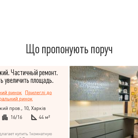
Що пропонують поруч
ий. Частичньій ремонт.
ь увеличить площадь.
ний ринок
Прилеглі до
ральний ринок
кий пров., 10, Харків
16/16
44 м²
длагает купить 1комнатную