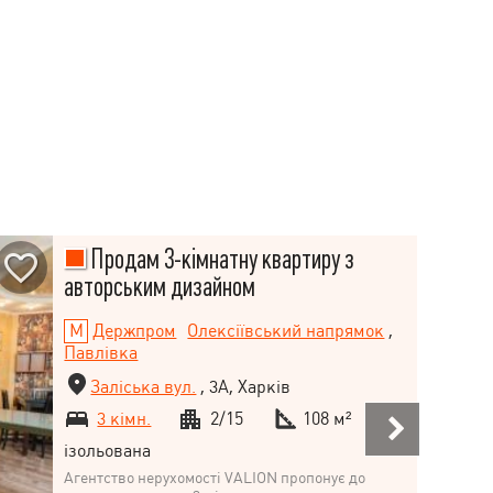
Продам 3-кімнатну квартиру з
авторським дизайном
Держпром
Олексіївський напрямок
,
Павлівка
Заліська вул.
, 3А, Харків
3 кімн.
2/15
108 м²
ізольована
Агентство нерухомості VALION пропонує до