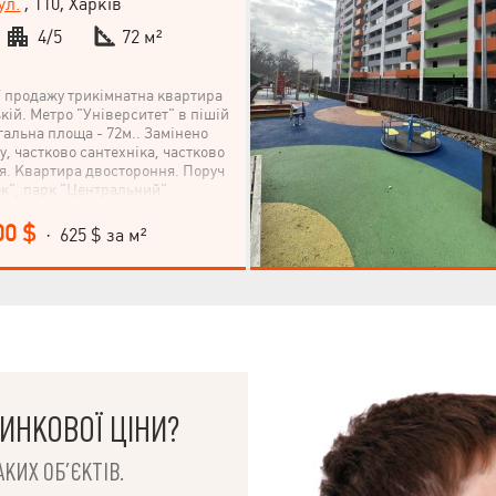
ул.
, 110, Харків
4/5
72 м²
 продажу трикімнатна квартира
кій. Метро "Університет" в пішій
гальна площа - 72м.. Замінено
у, частково сантехніка, частково
. Квартира двостороння. Поруч
к", парк "Центральний"
дова можливість придбати
рі міста. Дзвоніть!
00 $
· 625 $ за м²
ИНКОВОЇ ЦІНИ?
КИХ ОБ’ЄКТІВ.