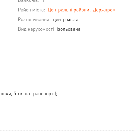
Балконів:
1
Район міста:
Центральні райони
,
Держпром
Розташування:
центр міста
Вид нерухомості
ізольована
ішки, 5 хв. на транспорті);