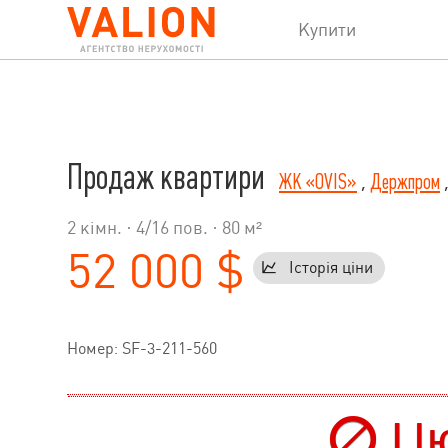
Купити
Продаж квартири
ЖК «OVIS»
,
Держпром
2 кімн. ·
4
/
16
пов. · 80 м²
52 000 $
Історія ціни
Номер: SF-3-211-560
Цю