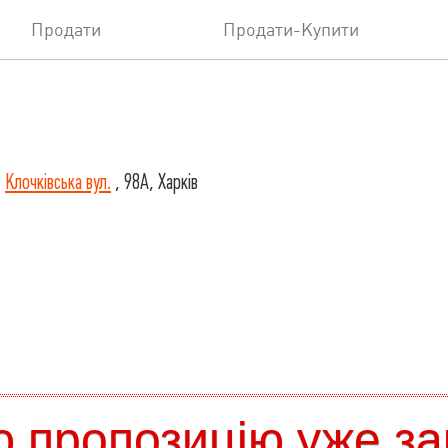
Продати
Продати-Купити
,
Клочківська вул.
, 98А, Харків
 пропозицію уже за