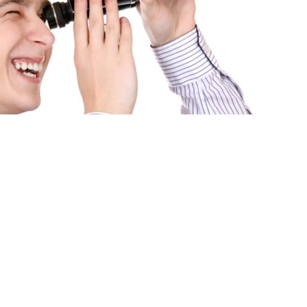
Мова
 ЗАДАЧІ «ПРОДАТИ» І
ЛАДНИМИ?
НЕ ЛИШЕ ЇХ ВИРІШАТЬ, АЛЕ Й ПРОВЕДУТЬ
Н ДЕНЬ.
і передбачувані бюджети, оперативне
 та максимальний комфорт від роботи з
ти