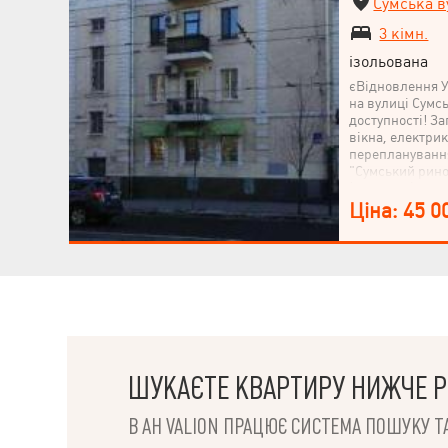
Сумська в
3 кімн.
ізольована
єВідновлення У
на вулиці Сумсь
доступності! За
вікна, електрик
перепланування
"Сумський рино
(Горького). Чу
квартиру у цент
Ціна: 45 0
ШУКАЄТЕ КВАРТИРУ НИЖЧЕ Р
В АН VALION ПРАЦЮЄ СИСТЕМА ПОШУКУ ТА
НАПИСАТИ