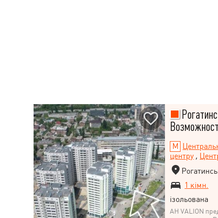
Рогатинск
Возможност
Централь
центру
,
Цент
Рогатинсь
1 кімн.
ізольована
АН VALION пре