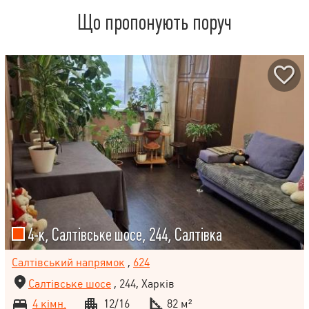
Що пропонують поруч
4-к, Салтівське шосе, 244, Салтівка
Салтівський напрямок
,
624
Салтівське шосе
, 244, Харків
4 кімн.
12/16
82 м²