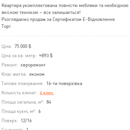
Квартира укомплектована повністю меблями та необхідною
якісною технікою – все залишається!
Розглядаємо продаж за Сертифікатом Е-Відновлення
Торг.
Ціна:
75 000 $
Ціна за кв. метр:
≈893 $
Ремонт:
євроремонт
Клас житла:
економ
Типове планування:
16-ти поверхівка
Кількість кімнат:
4 кімн.
Площа загальна, м²:
84
Площа кухні, м²:
6
Поверх:
12/16
Санвузлів:
1