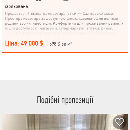
ізольована
Продається 4-кімнатна квартира, 82 м² — Салтівське шосе,
Простора квартира за доступною ціною, ідеально для великої
родини або як інвестиція. Комфортний для проживання район. У
пішій доступності: магазини, супермаркети, аптеки, ринок.
Зручна транспортна розв’язка, поруч зупинки громадського
транспорту. В квартирі житловий стан. Металопластикові вікна,
Ціна: 49 000 $
лічильники на воду. Чиста, охайна квартира Можливість жити
· 598 $ за м²
одразу . Біля будинку — дитячі майданчики, зелена зона Поряд
— громадський транспорт і метро Телефонуйте, щоб домовитися
про перегляд.
Подібні пропозиції