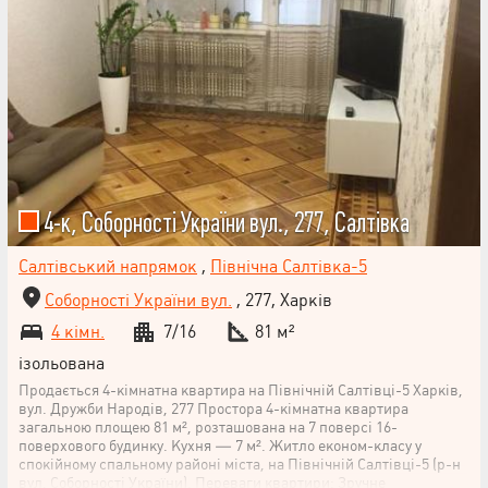
4-к, Соборності України вул., 277, Салтівка
Салтівський напрямок
,
Північна Салтівка-5
Соборності України вул.
, 277, Харків
4 кімн.
7/16
81 м²
ізольована
Продається 4-кімнатна квартира на Північній Салтівці-5 Харків,
вул. Дружби Народів, 277 Простора 4-кімнатна квартира
загальною площею 81 м², розташована на 7 поверсі 16-
поверхового будинку. Кухня — 7 м². Житло економ-класу у
спокійному спальному районі міста, на Північній Салтівці-5 (р-н
вул. Соборності України). Переваги квартири: Зручне