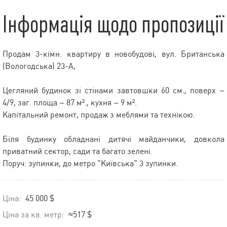
Інформація щодо пропозиції
Продам 3-кімн. квартиру в новобудові, вул. Британська
(Вологодська) 23-А,
Цегляний будинок зі стінами завтовшки 60 см., поверх –
4/9, заг. площа – 87 м²., кухня – 9 м².
Капітальний ремонт, продаж з меблями та технікою.
Біля будинку обладнані дитячі майданчики, довкола
приватний сектор, сади та багато зелені.
Поруч: зупинки, до метро "Київська" 3 зупинки.
Ціна:
45 000 $
Ціна за кв. метр:
≈517 $