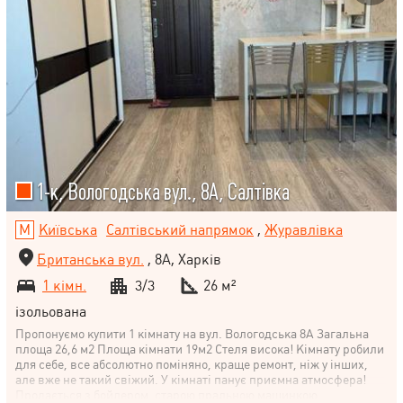
1-к, Вологодська вул., 8А, Салтівка
Київська
Салтівський напрямок
,
Журавлівка
Британська вул.
, 8А, Харків
1 кімн.
3/3
26 м²
ізольована
Пропонуємо купити 1 кімнату на вул. Вологодська 8А Загальна
площа 26,6 м2 Площа кімнати 19м2 Стеля висока! Кімнату робили
для себе, все абсолютно поміняно, краще ремонт, ніж у інших,
але вже не такий свіжий. У кімнаті панує приємна атмосфера!
Продається з бойлером, старою пральною машинкою..