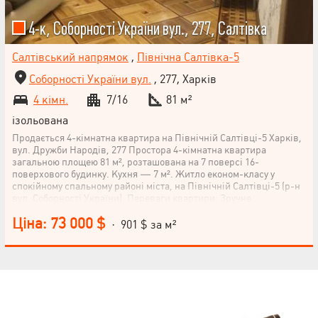
4-к, Соборності України вул., 277, Салтівка
Салтівський напрямок
,
Північна Салтівка-5
Соборності України вул.
, 277, Харків
4 кімн.
7/16
81 м²
ізольована
Продається 4-кімнатна квартира на Північній Салтівці-5 Харків,
вул. Дружби Народів, 277 Простора 4-кімнатна квартира
загальною площею 81 м², розташована на 7 поверсі 16-
поверхового будинку. Кухня — 7 м². Житло економ-класу у
спокійному спальному районі міста, на Північній Салтівці-5 (р-н
вул. Соборності України). Переваги квартири: Зручне
планування з квадратним холом Три засклені лоджії Авторський
Ціна: 73 000 $
паркет по всій квартирі Встановлені додаткові батареї в кожній
· 901 $ за м²
кімнаті Тепла та затишна квартира з частковим ремонтом
Інфраструктура: У пішій доступності — дитячий садок, школа,
супермаркет (3 хвилини) Гарне транспортне сполучення
Телефонуйте, щоб дізнатися деталі або домовитись про
НАПИСАТИ
перегляд.
КЕРІВНИКОВІ