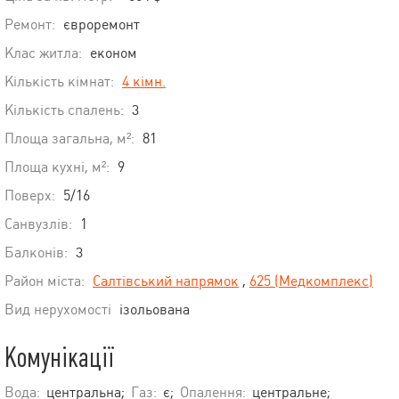
Ремонт:
євроремонт
Клас житла:
економ
Кількість кімнат:
4 кімн.
Кількість спалень:
3
Площа загальна, м²:
81
Площа кухні, м²:
9
Поверх:
5/16
Санвузлів:
1
Балконів:
3
Район міста:
Салтівський напрямок
,
625 (Медкомплекс)
Вид нерухомості
ізольована
Комунікації
Вода:
центральна;
Газ:
є;
Опалення:
центральне;