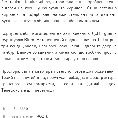
біметалічні італійські радіатори опалення, зроблені теплі
підлоги на кухні, у санвузлі та коридорі. Стіни ретельно
вирівняні та пофарбовані, натяжні стелі, на підлозі ламінат.
Кухня та санвузол облицьовані італійським кахлем.
Корпусні меблі виготовлені на замовлення з ДСП Egger з
фурнітурою Blum. Встановлений водонагрівач на 100 літрів,
три кондиціонери, нові броньовані вхідні двері та двері в
тамбур. Балкон об’єднаний з кімнатою, що зробило простір
більш світлим і просторим. Квартира утеплена зовні.
Простора, світла квартира повністю готова до проживання.
Тихий доглянутий двір, поруч уся необхідна інфраструктура:
транспорт, супермаркети, школи та дитячі садки.
Телефонуйте для перегляду.
Ціна:
70 000 $
Ціна за кв. метр:
≈864 $