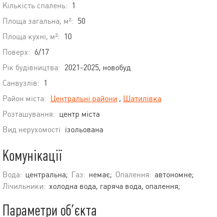
Кількість спалень:
1
Площа загальна, м²:
50
Площа кухні, м²:
10
Поверх:
6/17
Рік будівництва:
2021-2025, новобуд
Санвузлів:
1
Район міста:
Центральні райони
,
Шатилівка
Розташування:
центр міста
Вид нерухомості
ізольована
Комунікації
Вода:
центральна;
Газ:
немає;
Опалення:
автономне;
Лічильники:
холодна вода, гаряча вода, опалення;
Параметри об’єкта