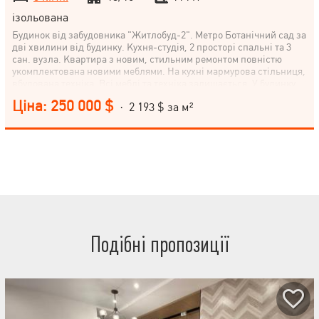
ізольована
Будинок від забудовника "Житлобуд-2". Метро Ботанічний сад за
дві хвилини від будинку. Кухня-студія, 2 просторі спальні та 3
сан. вузла. Квартира з новим, стильним ремонтом повністю
укомплектована новими меблями. На кухні мармурова стільниця,
вбудована техніка. Всі меблі та техніка залишається. У будинку
консьєрж та відеоспостереження на поверсі. Так само є 2
Ціна: 250 000 $
· 2 193 $ за м²
паркувальних місця в закритому паркінгу, що охороняється.
Подібні пропозиції