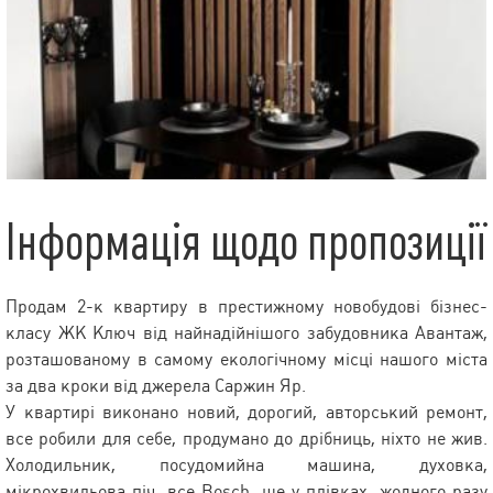
Інформація щодо пропозиції
Продам 2-к квартиру в престижному новобудові бізнес-
класу ЖК Ключ від найнадійнішого забудовника Авантаж,
розташованому в самому екологічному місці нашого міста
за два кроки від джерела Саржин Яр.
У квартирі виконано новий, дорогий, авторський ремонт,
все робили для себе, продумано до дрібниць, ніхто не жив.
Холодильник, посудомийна машина, духовка,
мікрохвильова піч, все Bosch, ще у плівках, жодного разу