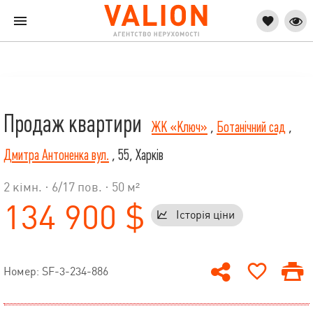
Продаж квартири
ЖК «Ключ»
,
Ботанічний сад
,
Дмитра Антоненка вул.
, 55, Харків
2 кімн. ·
6
/
17
пов. · 50 м²
134 900 $
Історія ціни
Номер: SF-3-234-886