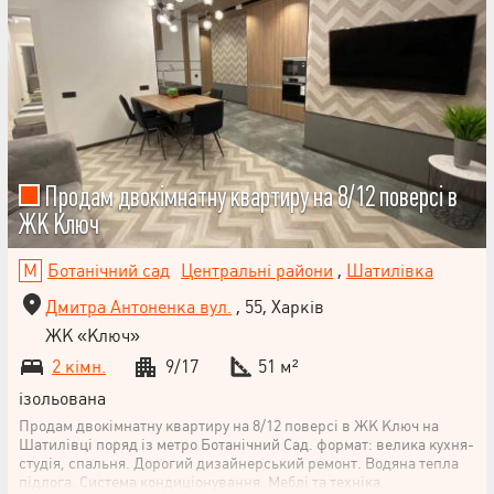
Продам двокімнатну квартиру на 8/12 поверсі в
ЖК Ключ
Ботанічний сад
Центральні райони
,
Шатилівка
Дмитра Антоненка вул.
, 55, Харків
ЖК «Ключ»
2 кімн.
9/17
51 м²
ізольована
Продам двокімнатну квартиру на 8/12 поверсі в ЖК Ключ на
Шатилівці поряд із метро Ботанічний Сад. формат: велика кухня-
студія, спальня. Дорогий дизайнерський ремонт. Водяна тепла
підлога. Система кондиціонування. Меблі та техніка.