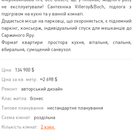
не експлуатували! Сантехніка Villeroy&Boch, підлога з
підігрівом на кухні та у ванній кімнаті.
Додається місце на парковці, що охороняється, є підземний
паркінг, консьєрж, індивідуальний спуск для мешканців до
Саржиного Яру.
Формат квартири: простора кухня, вітальня, спальня,
вбиральня, суміщений санвузол.
Ціна:
134 900 $
Ціна за кв. метр:
≈2 698 $
Ремонт:
авторський дизайн
Клас житла:
бізнес
Типове планування:
нестандартне планування
Схема кімнат:
роздільна
Кількість кімнат:
2 кімн.