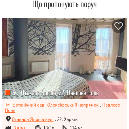
Що пропонують поруч
3к., Отакара Яроша, 22, Павлове Поле
Ботанічний сад
Олексіївський напрямок
,
Павлове
Поле
Отакара Яроша вул.
, 22, Харків
3 кімн.
13/16
114 м²