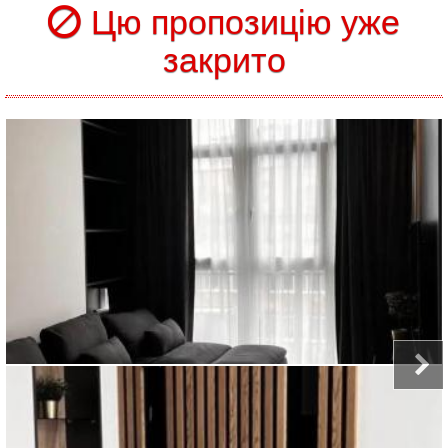
Цю пропозицію уже
закрито