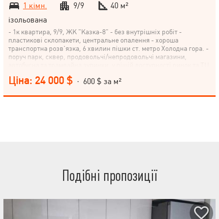
1 кімн.
9/9
40 м²
ізольована
- 1к квартира, 9/9, ЖК "Казка-8" - без внутрішніх робіт -
пластикові склопакети, центральне опалення - хороша
транспортна розв'язка, 6 хвилин пішки ст. метро Холодна гора. -
поруч парк, сквер, продовольчі/непродовольчі магазини,
автобусна та трамвайна зупинки, у пішій доступності ринок та ТЦ
Ціна: 24 000 $
· 600 $ за м²
Подібні пропозиції