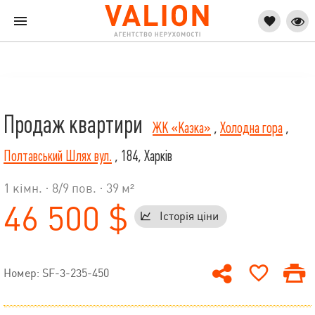
Продаж квартири
ЖК «Казка»
,
Холодна гора
,
Полтавський Шлях вул.
, 184, Харків
1 кімн. ·
8
/
9
пов. · 39 м²
46 500 $
Історія ціни
Номер: SF-3-235-450