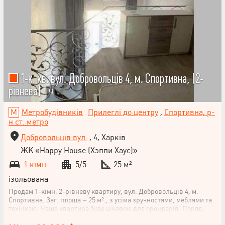
1-к. кв. вул. Добровольців 4, м. Спортивна, (2-
рівнева)
Метробудівників
Прилеглі до центру
,
Спортивна, р-
н ст. метро
Добровольців вул.
, 4, Харків
ЖК «Happy House (Хэппи Хаус)»
1 кімн.
5/5
25 м²
ізольована
Продам 1-кімн. 2-рівневу квартиру, вул. Добровольців 4, м.
Спортивна. Заг. площа – 25 м²., з усіма зручностями, меблями та
технікою. Наша квартира буде цікавою для орендарів! Поряд:
метро, ринок, автовокзал, парк, зупинки наземного транспорту.