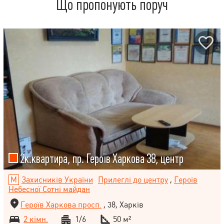
Що пропонують поруч
2к.квартира, пр. Героїв Харкова 38, центр
Захисників України
Прилеглі до центру
,
Героїв
Небесної Сотні майдан
Героїв Харкова просп.
, 38, Харків
2 кімн.
1/6
50 м²