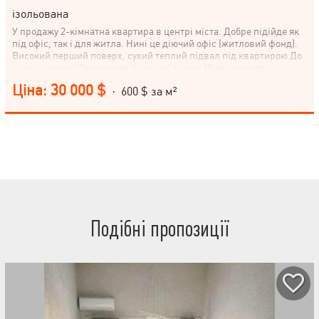
ізольована
У продажу 2-кімнатна квартира в центрі міста. Добре підійде як
під офіс, так і для житла. Нині це діючий офіс (житловий фонд).
Високий перший поверх, сухий теплий підвал під квартирою До
станції метро "Захисників України" пішки 15 хв, в центр
прогулянковим кроком-20 хвилин.
Ціна: 30 000 $
· 600 $ за м²
Подібні пропозиції