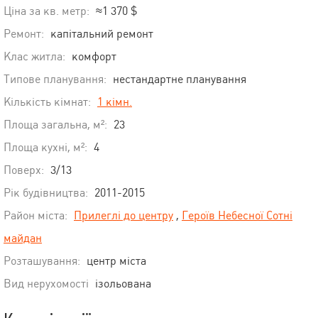
Ціна за кв. метр:
≈1 370 $
Ремонт:
капітальний ремонт
Клас житла:
комфорт
Типове планування:
нестандартне планування
Кількість кімнат:
1 кімн.
Площа загальна, м²:
23
Площа кухні, м²:
4
Поверх:
3/13
Рік будівництва:
2011-2015
Район міста:
Прилеглі до центру
,
Героїв Небесної Сотні
майдан
Розташування:
центр міста
Вид нерухомості
ізольована