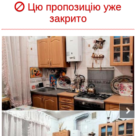
Цю пропозицію уже
закрито