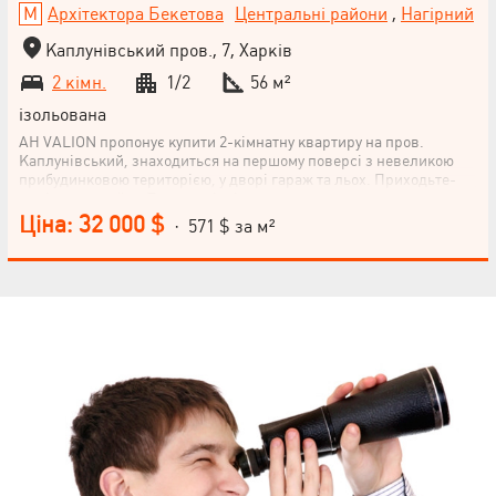
Архітектора Бекетова
Центральні райони
,
Нагірний
Каплунівський пров., 7, Харків
2 кімн.
1/2
56 м²
ізольована
АН VALION пропонує купити 2-кімнатну квартиру на пров.
Каплунівський, знаходиться на першому поверсі з невеликою
прибудинковою територією, у дворі гараж та льох. Приходьте-
дивіться-купуйте. Торг на місці
Ціна: 32 000 $
· 571 $ за м²
НАПИСАТИ
КЕРІВНИКОВІ