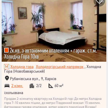
2к.кв. з автономним опаленням + гараж. ст.м.
Холодна Гора 10хв
Холодна гора
Холодногірський напрямок
, Холодна
Гора (Новобаварський)
Рубанівська вул., 9, Харків
2 кімн.
2/2
60 м²
ізольована
Продам 2-кімнатну квартиру на Холодній горі До метро Холодна
гора 7-10 хвилин пішки, до метро Південний вокзал 15 хвилин.
Автономне газове опалення, котел нового покоління Вісман!