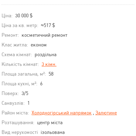
Ціна:
30 000 $
Ціна за кв. метр:
≈517 $
Ремонт:
косметичний ремонт
Клас житла:
економ
Схема кімнат:
роздільна
Кількість кімнат:
3 кімн.
Площа загальна, м²:
58
Площа кухні, м²:
6
Поверх:
3/5
Санвузлів:
1
Район міста:
Холодногірський напрямок
,
Залютине
Розташування:
центр міста
Вид нерухомості
ізольована