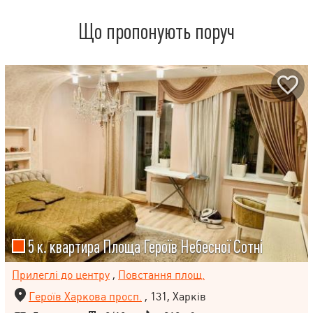
Що пропонують поруч
5 к. квартира Площа Героїв Небесної Сотні
Прилеглі до центру
,
Повстання площ.
Героїв Харкова просп.
, 131, Харків