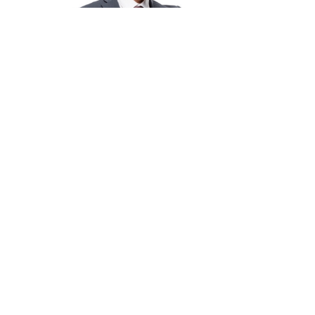
ХОЧЕТЕ ПРОДАТИ КВАРТИРУ ШВИДКО?
АН VALION ПРОДАЄ НЕРУХОМІСТЬЗА 10 ДНІВ.
Приходьте до нас, ми покажемо перелік всіх покупців
вашої нерухомості та проведемо угоду за 10 днів.
Продати терміново!