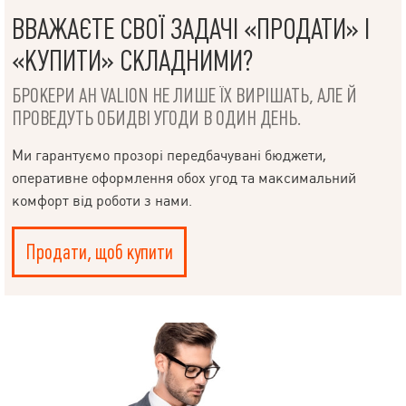
ВВАЖАЄТЕ СВОЇ ЗАДАЧІ «ПРОДАТИ» І
«КУПИТИ» СКЛАДНИМИ?
БРОКЕРИ АН VALION НЕ ЛИШЕ ЇХ ВИРІШАТЬ, АЛЕ Й
ПРОВЕДУТЬ ОБИДВІ УГОДИ В ОДИН ДЕНЬ.
Ми гарантуємо прозорі передбачувані бюджети,
НАПИСАТИ
оперативне оформлення обох угод та максимальний
КЕРІВНИКОВІ
комфорт від роботи з нами.
Продати, щоб купити
Мова
© 2019 – 2026 Valion real estate. Всі права захищені.
Plektan
— WEB-інтегровані системи управління ріелторськими
компаніями