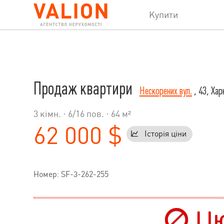
Купити
Продаж квартири
Нескорених вул.
, 43, Хар
3 кімн. ·
6
/
16
пов. · 64 м²
62 000 $
Історія ціни
Номер: SF-3-262-255
Цю