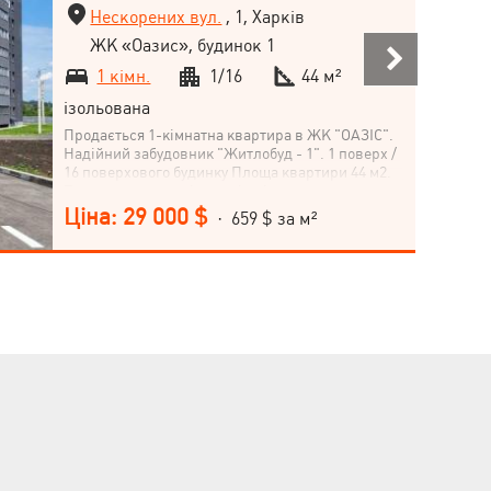
Нескорених вул.
, 1, Харків
ЖК «Оазис», будинок 1
1 кімн.
1/16
44 м²
ізольована
Продається 1-кімнатна квартира в ЖК "ОАЗІС".
Надійний забудовник "Житлобуд - 1". 1 поверх /
16 поверхового будинку Площа квартири 44 м2.
Будинок здається із зовнішнім утепленням
(мінера вальна) Можна встановити лічильник
Ціна: 29 000 $
· 659 $ за м²
тепла на квартиру. До комплектації квартири
входить: металопластикові вікна; металеві
двері; радіатори; горизонтальне розведення
опалення (тепла підлога); цегляні перегородки.
ЖК Оазис – це комплекс комфорт-класу, в
зеленій та екологічно чистій зоні. Район із добре
розвиненою інфраструктурою. ТРЦ, садки,
школи, університети, спорт-зали та ін. Гарна
транспортна розв'язка. Поруч пляж, ліс. ЖК
Оазис знаходиться в пішій доступності від ст.м.
Героїв Праці. Комплекс має облагороджену
прибудинкову територію, дитячі майданчики.