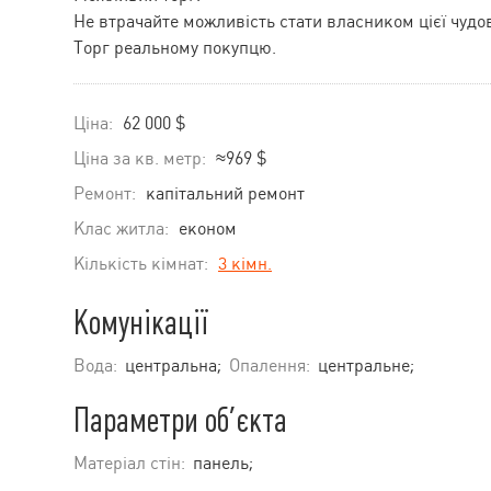
Не втрачайте можливість стати власником цієї чудо
Торг реальному покупцю.
Ціна:
62 000 $
Ціна за кв. метр:
≈969 $
Ремонт:
капітальний ремонт
Клас житла:
економ
Кількість кімнат:
3 кімн.
Комунікації
Вода:
центральна;
Опалення:
центральне;
Параметри об’єкта
Матеріал стін:
панель;