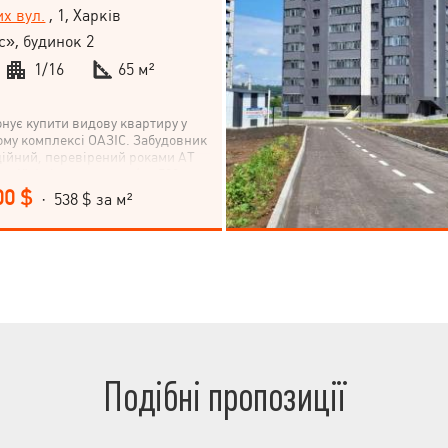
х вул.
, 1, Харків
», будинок 2
1/16
65 м²
онує купити видову квартиру у
му комплексі ОАЗІС. Забудовник
дійний, перевірений роками АТ
д-1". Інфраструктура (до 500
ення банку, банкомат, Кінотеатр,
00 $
· 538 $ за м²
Лікарня, поліклініка, Дитячий
етро, Парк, зелена зона,
чик, Відділення пошти,
, Школа, Магазин, кіоск,
РЦ, Зупинка транспорту.
Подібні пропозиції