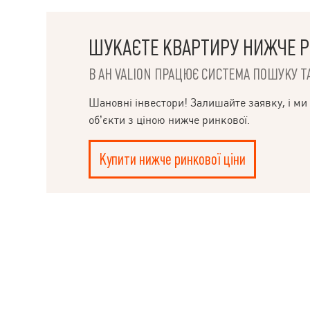
Салтівського ш
реального покуп
яка шукає прост
розвиненою ін
ШУКАЄТЕ КВАРТИРУ НИЖЧЕ Р
транспортним 
задоволенням в
В АН VALION ПРАЦЮЄ СИСТЕМА ПОШУКУ ТА
НАПИСАТИ
організую пере
КЕРІВНИКОВІ
Шановні інвестори! Залишайте заявку, і ми
об’єкти з ціною нижче ринкової.
Купити нижче ринкової ціни