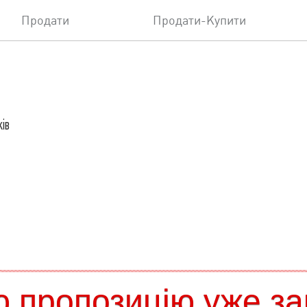
Продати
Продати-Купити
ків
 пропозицію уже за