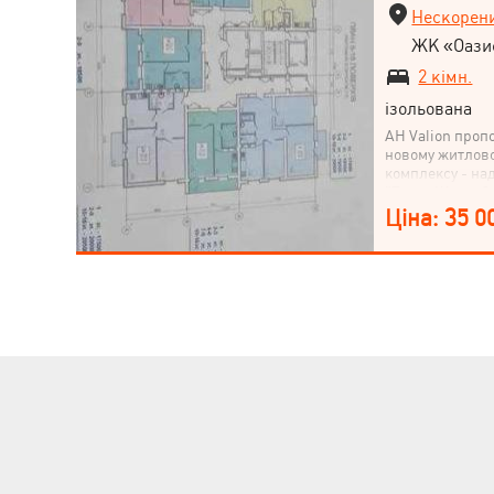
Нескорени
ЖК «Оазис
2 кімн.
ізольована
АН Valion проп
новому житлово
комплексу - на
"Трест Житлобу
метрів): Відділ
Ціна: 35 0
театр, Аптека, 
садок, Ринок, М
Дитячий майдан
Ресторан, кафе
Супермаркет, Т