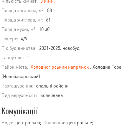
Кількість кімнат:
3 кімн.
Площа загальна, м²:
88
Площа житлова, м²:
61
Площа кухні, м²:
10.30
Поверх:
4/9
Рік будівництва:
2021-2025, новобуд
Санвузлів:
1
Район міста:
Холодногірський напрямок
, Холодна Гора
(Новобаварський)
Розташування:
спальні райони
Вид нерухомості
ізольована
Комунікації
Вода:
центральна;
Опалення:
центральне;