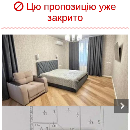
Цю пропозицію уже
закрито