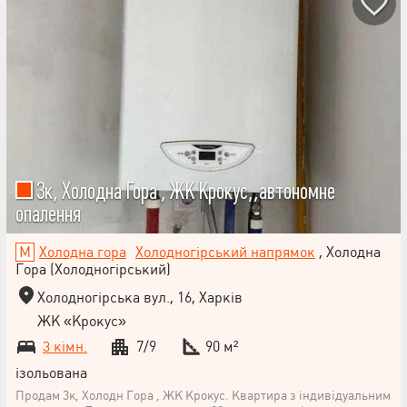
з верхньою підвісною системою, меблі МДФ виготовлені на
індивідуальне замовлення, ліжко натуральний вибілений дуб,
натуральна шкіра, дзеркало з підсвічуванням. Лічильники на
воду, на тепло - загальний на під'їзд, електричний лічильник на
квартиру день-ніч з режимом економії, окремо виведені щитові
освітлення в тамбурі та квартирі із захистом від перепадів
напруги в мережі та ПЗВ у ванній кімнаті та на кухні,
звукоізоляція, Обладнаний технічний поверх над квартирою з
ремонтом 50 м2, можливість узаконити. Тихий спальний двір із
дитячим майданчиком, зонами відпочинку, газонами та
асфальтованими доріжками по периметру.
3к, Холодна Гора , ЖК Крокус,,автономне
опалення
Холодна гора
Холодногірський напрямок
, Холодна
Гора (Холодногірський)
Холодногірська вул., 16, Харків
ЖК «Крокус»
3 кімн.
7/9
90 м²
ізольована
Продам 3к, Холодн Гора , ЖК Крокус. Квартира з індивідуальним