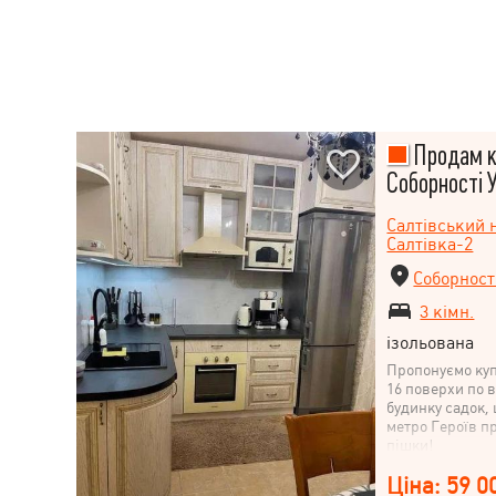
Продам кв
Соборності У
Салтівський 
Салтівка-2
Соборност
3 кімн.
ізольована
Пропонуємо куп
16 поверхи по 
будинку садок,
метро Героїв пр
пішки!
Ціна: 59 0