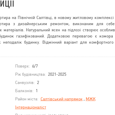
иції
тира на Північній Салтівці, в новому житловому комплексі
вартира з дизайнерським ремонтом, виконаним для себ
х матеріалів. Натуральний ясен на підлозі створює особли
 будинок газифікований. Додатковою перевагою є комора
 неподалік будинку. Відмінний варіант для комфортного
Поверх:
6/7
Рік будівництва:
2021-2025
Санвузлів:
2
Балконів:
1
Район міста:
Салтівський напрямок
,
МЖК
Інтернаціоналіст