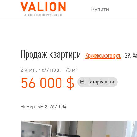
Купити
Продаж квартири
Кричевського вул.
, 29, Ха
2 кімн. ·
6
/
7
пов. · 75 м²
56 000 $
Історія ціни
Номер: SF-3-267-084