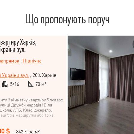
Що пропонують поруч
артиру Харків,
країни вул.
напрямок
,
Північна
і України вул.
, 203, Харків
5/16
70 м²
ити 3 кімнатну квартиру 5 поверх
вулиці Дружби народів! Біля
 школа, АТБ, Клас, джерело,
аці 5 хв маршрутка або 15 хв
00 $
· 843 $ за м²