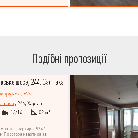
Подібні пропозиції
івське шосе, 244, Салтівка
напрямок
,
624
е шосе
, 244, Харків
12/16
82 м²
імнатна квартира, 82 м² —
е, Простора квартира за