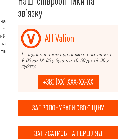
Наші співробітники на
зв’язку
 на
е з
АН Valion
вий
 на
 та
Із задоволенням відповімо на питання з
9-00 до 18-00 у будні, з 10-00 до 16-00 у
суботу.
+380 (XX) XXX-XX-XX
ЗАПРОПОНУВАТИ СВОЮ ЦІНУ
ЗАПИСАТИСЬ НА ПЕРЕГЛЯД