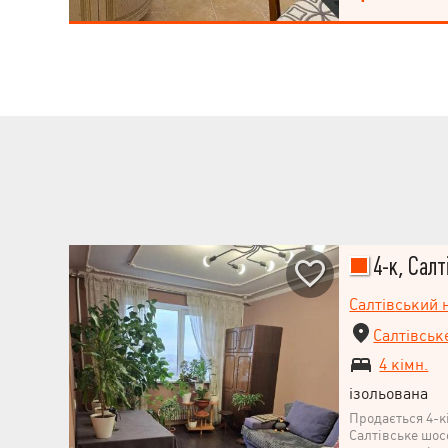
4-к, Салт
Салтівський 
Салтівськ
4 кімн.
ізольована
Продається 4-к
Салтівське шос