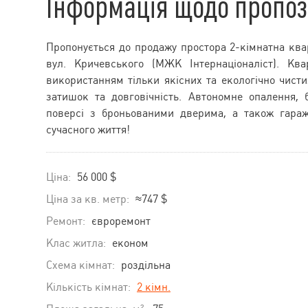
Інформація щодо пропоз
Пропонується до продажу простора 2-кімнатна квар
вул. Кричевського (МЖК Інтернаціоналіст). К
використанням тільки якісних та екологічно чисти
затишок та довговічність. Автономне опалення,
поверсі з броньованими дверима, а також гараж
сучасного життя!
Ціна:
56 000 $
Ціна за кв. метр:
≈747 $
Ремонт:
євроремонт
Клас житла:
економ
Схема кімнат:
роздільна
Кількість кімнат:
2 кімн.