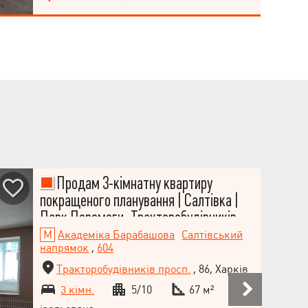
авто. Зручне розташування, поруч торгові
центри, магазини, аптеки, транспорт, метро.
Продам 3-кімнатну квартиру
покращеного планування | Салтівка |
Парк Перемоги, Тракторобудівників
просп., 86, Салтівка
Академіка Барабашова
Салтівський
напрямок
,
604
Тракторобудівників просп.
, 86, Харків
3 кімн.
5/10
67 м²