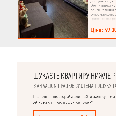
доступною ціно
або як інвести
район. У пішій 
супермаркети, 
транспортна ро
громадського т
стан. Металопл
Ціна: 49 0
воду. Чиста, о
одразу . Біля 
зелена зона По
метро Телефону
перегляд.
ШУКАЄТЕ КВАРТИРУ НИЖЧЕ Р
В АН VALION ПРАЦЮЄ СИСТЕМА ПОШУКУ ТА
Шановні інвестори! Залишайте заявку, і ми
об’єкти з ціною нижче ринкової.