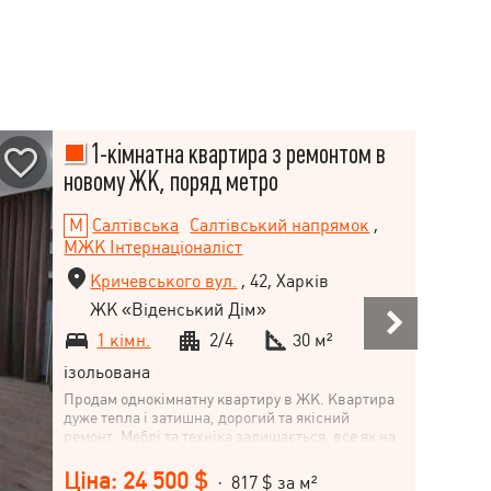
1-кімнатна квартира з ремонтом в
новому ЖК, поряд метро
Салтівська
Салтівський напрямок
,
МЖК Інтернаціоналіст
Кричевського вул.
, 42, Харків
ЖК «Віденський Дім»
1 кімн.
2/4
30 м²
ізольована
Продам однокімнатну квартиру в ЖК. Квартира
дуже тепла і затишна, дорогий та якісний
ремонт. Меблі та техніка залишається, все як на
фото. Встановлено сигналізацію. Закрита
територія, дитячий майданчик у дворі. Місце для
Ціна: 24 500 $
· 817 $ за м²