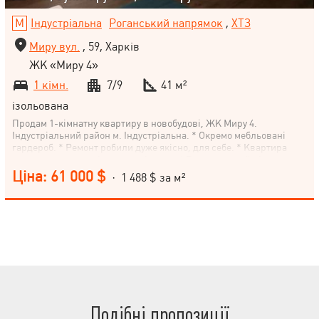
Індустріальна
Роганський напрямок
,
ХТЗ
Миру вул.
, 59, Харків
ЖК «Миру 4»
1 кімн.
7/9
41 м²
ізольована
Продам 1-кімнатну квартиру в новобудові, ЖК Миру 4.
Індустріальний район м. Індустріальна. * Окремо мебльовані
гардероб. * Ремонт робили дуже якісно, для себе. * Квартира
укомплектована всім, заходь і живи. * Встановлений лічильник
на опалення, колектор, термоголовка на батареях. * На балконі
Ціна: 61 000 $
· 1 488 $ за м²
додаткова батарея. * Вхідні та в санвузол двері Комунар.
Можливий продаж по програмі єОселя.
Подібні пропозиції