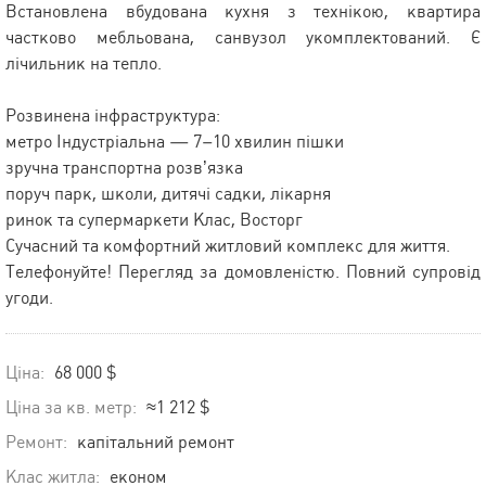
Встановлена вбудована кухня з технікою, квартира
частково мебльована, санвузол укомплектований. Є
лічильник на тепло.
Розвинена інфраструктура:
метро Індустріальна — 7–10 хвилин пішки
зручна транспортна розв’язка
поруч парк, школи, дитячі садки, лікарня
ринок та супермаркети Клас, Восторг
Сучасний та комфортний житловий комплекс для життя.
Телефонуйте! Перегляд за домовленістю. Повний супровід
угоди.
Ціна:
68 000 $
Ціна за кв. метр:
≈1 212 $
Ремонт:
капітальний ремонт
Клас житла:
економ