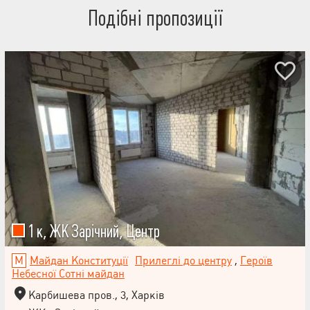
Подібні пропозиції
1 к, ЖК Зарічний, Центр
Майдан Конституції
Прилеглі до центру
,
Героїв
Небесної Сотні майдан
Карбишева пров., 3, Харків