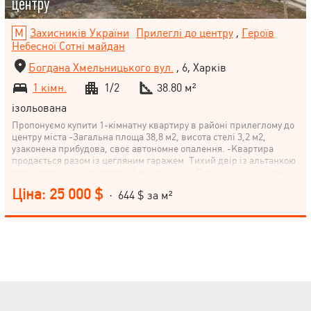
центру
Захисників України
Прилеглі до центру
,
Героїв
Небесної Сотні майдан
Богдана Хмельницького вул.
, 6, Харків
1 кімн.
1/2
38.80 м²
ізольована
Пропонуємо купити 1-кімнатну квартиру в районі прилеглому до
центру міста -Загальна площа 38,8 м2, висота стелі 3,2 м2,
узаконена прибудова, своє автономне опалення. -Квартира
продається разом із цегляним гаражем. Тихий двір із альтанкою
для відпочинку, спортивний майданчик. -Поруч Кінний ринок,
школа, дитячий садок, метро Захисників України 10 хв ходьби.
Ціна: 25 000 $
· 644 $ за м²
Звертайтесь!