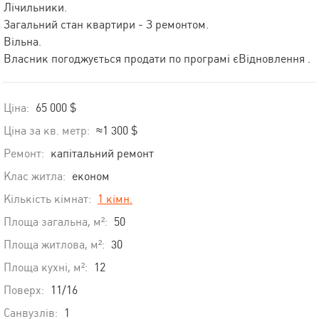
Лічильники.
Загальний стан квартири - З ремонтом.
Вільна.
Власник погоджується продати по програмі єВідновлення .
Ціна:
65 000 $
Ціна за кв. метр:
≈1 300 $
Ремонт:
капітальний ремонт
Клас житла:
економ
Кількість кімнат:
1 кімн.
Площа загальна, м²:
50
Площа житлова, м²:
30
Площа кухні, м²:
12
Поверх:
11/16
Санвузлів:
1