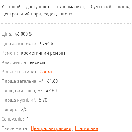
У пішій доступності: супермаркет, Сумський ринок,
Центральний парк, садок, школа.
Ціна:
46 000 $
Ціна за кв. метр:
≈744 $
Ремонт:
косметичний ремонт
Клас житла:
економ
Кількість кімнат:
3 кімн.
Площа загальна, м²:
61.80
Площа житлова, м²:
42.80
Площа кухні, м²:
5.70
Поверх:
2/5
Санвузлів:
1
Район міста:
Центральні райони
,
Шатилівка