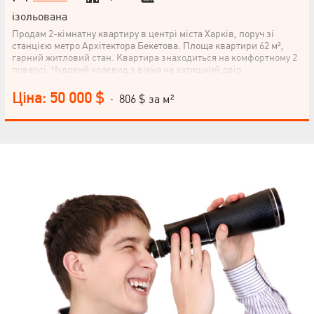
ізольована
Продам 2-кімнатну квартиру в центрі міста Харків, поруч зі
станцією метро Архітектора Бекетова. Площа квартири 62 м²,
гарний житловий стан. Квартира знаходиться на комфортному 2
поверсі. Чудовий краєвид з вікна на затишний двір.
Телефонуйте, щоб домовитися про перегляд.
Ціна: 50 000 $
· 806 $ за м²
НАПИСАТИ
КЕРІВНИКОВІ
Мова