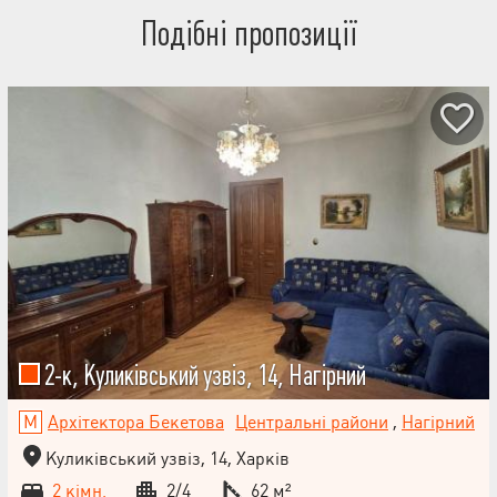
утеплено. Інфраструктура та розташування до метро Університет
Подібні пропозиції
— 15 хв пішки; поруч парк ім. Горького, Сумський ринок,
магазини, школи, транспорт; доглянутий закритий двір із
воротами на пульті; два власних паркомісця під вікнами.
Затишна квартира у добротному цегляному будинку в центрі
міста. Після ремонту ніхто не проживав — усе нове та готове до
заселення. Телефонуйте, щоб домовитися про перегляд.
2-к, Куликівський узвіз, 14, Нагірний
Архітектора Бекетова
Центральні райони
,
Нагірний
Куликівський узвіз, 14, Харків
2 кімн.
2/4
62 м²