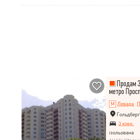
Продам 3 
метро Просп
Левада
П
Гольдбергі
3 кімн.
ізольована