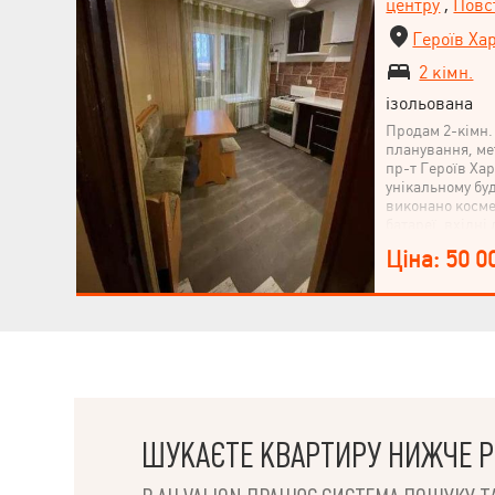
центру
,
Повс
Героїв Ха
2 кімн.
ізольована
Продам 2-кімн.
планування, мет
пр-т Героїв Хар
унікальному буд
виконано косме
батареї, вхідні 
Ціна: 50 0
ШУКАЄТЕ КВАРТИРУ НИЖЧЕ Р