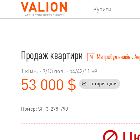
Купити
Продаж квартири
Метробудівників
,
Ае
1 кімн. ·
9
/
13
пов. · 54/42/11 м²
53 000 $
Історія ціни
Номер: SF-3-278-790
Цю