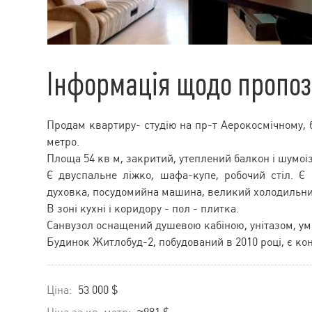
Інформація щодо пропоз
Продам квартиру- студію на пр-т Аерокосмічному, б
метро.
Площа 54 кв м, закритий, утеплений балкон і шумоіз
Є двуспальне ліжко, шафа-купе, робочий стіл. Є
духовка, посудомийна машина, великий холодильни
В зоні кухні і коридору - пол - плитка.
Санвузол оснащений душевою кабіною, унітазом, у
Будинок Житлобуд-2, побудований в 2010 році, є ко
Ціна:
53 000 $