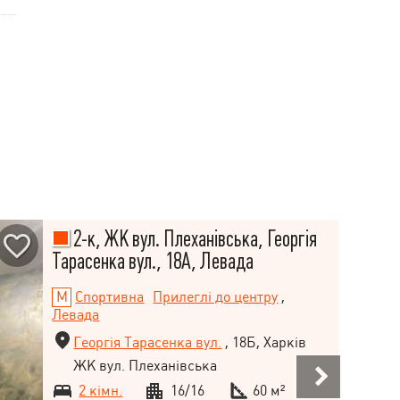
2-к, ЖК вул. Плеханівська, Георгія
Тарасенка вул., 18А, Левада
Спортивна
Прилеглі до центру
,
Левада
Георгія Тарасенка вул.
, 18Б, Харків
ЖК вул. Плеханівська
2 кімн.
16/16
60 м²