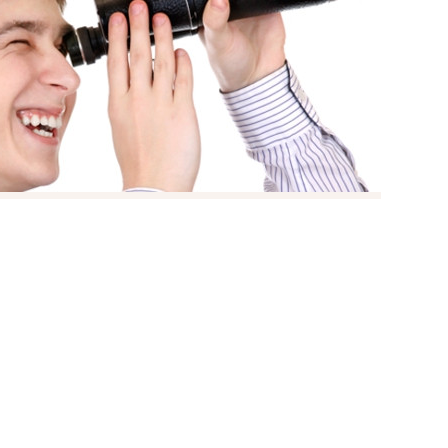
Мова
 ЗАДАЧІ «ПРОДАТИ» І
ЛАДНИМИ?
НЕ ЛИШЕ ЇХ ВИРІШАТЬ, АЛЕ Й ПРОВЕДУТЬ
Н ДЕНЬ.
і передбачувані бюджети, оперативне
 та максимальний комфорт від роботи з