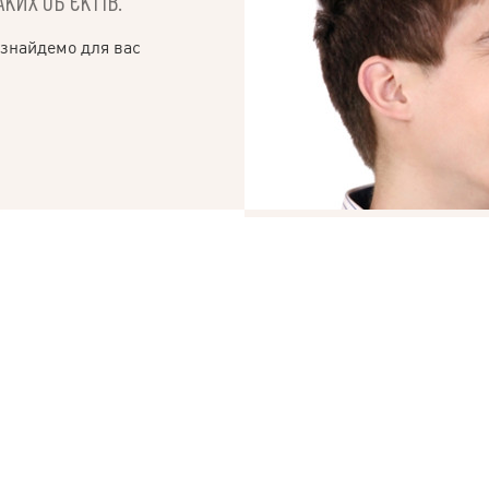
КИХ ОБ’ЄКТІВ.
 знайдемо для вас
© 2019 – 2026 Valion real estate. Всі права захищені.
Plektan
— WEB-інтегровані системи управління ріелторськими компаніями
ВВАЖАЄТЕ СВОЇ
«КУПИТИ» СК
БРОКЕРИ АН VALION 
ОБИДВІ УГОДИ В ОДИ
Ми гарантуємо прозор
оформлення обох угод
нами.