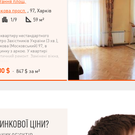
тання площ.
ркова просп.
, 97, Харків
1/9
59 м²
 квартиру нестандартного
ро Захістників України (3 хв.),
кова (Московський) 97, в
инку з аркою. У квартирі
тичний ремонт. Замінені вікна,
двері.
00 $
· 847 $ за м²
ИНКОВОЇ ЦІНИ?