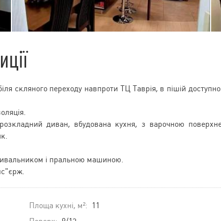
иції
іля скляного переходу навпроти ТЦ Таврія, в пішій доступно
оляція.
 розкладний диван, вбудована кухня, з варочною поверхн
к.
мивальником і пральною машиною.
нс"єрж.
Площа кухні, м²:
11