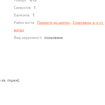
Поверх:
9/13
Санвузлів:
1
Балконів:
1
Район міста:
Прилеглі до центру
,
Спортивна, р-н ст.
метро
Вид нерухомості
ізольована
 хв. пішки);