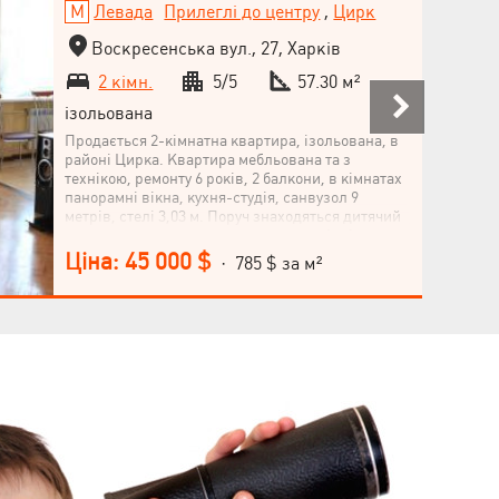
Левада
Прилеглі до центру
,
Цирк
Воскресенська вул., 27, Харків
2 кімн.
5/5
57.30 м²
ізольована
Продається 2-кімнатна квартира, ізольована, в
районі Цирка. Квартира мебльована та з
технікою, ремонту 6 років, 2 балкони, в кімнатах
панорамні вікна, кухня-студія, санвузол 9
метрів, стелі 3,03 м. Поруч знаходяться дитячий
садок, школа, супермаркет, аптеки, відділення
Нової пошти, цирк, парк Стрілка, до метро
Ціна: 45 000 $
· 785 $ за м²
Гагаріна 10 хвилин ходьби.