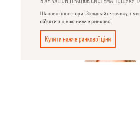
В АН VALION ПРАЦЮЄ СИСТЕМА ПОШУКУ ТА
НАПИСАТИ
Шановні інвестори! Залишайте заявку, і ми
КЕРІВНИКОВІ
об’єкти з ціною нижче ринкової.
Купити нижче ринкової ціни