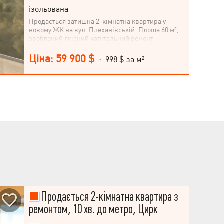
ізольована
Продається затишна 2-кімнатна квартира у
новому ЖК на вул. Плеханівській. Площа 60 м²,
зроблений якісний капітальний ремонт.
Квартира розташована у самому центрі міста, на
вулиці Георгія Тарасенка, ЖК Левада.
Ціна: 59 900 $
· 998 $ за м²
Неподалік від метро Спортивна. Ідеальне місце
для комфортного життя в Харкові. Поверх 16/16.
Кухня-студія 22 м², просторі кімнати. Краєвид з
вікна на вулицю. Квартира класу "економ", але
відчуваєте комфорт та сучасний стиль. Не
втрачайте можливість стати власником цього
прекрасного житла. Зателефонуйте нам вже
зараз і домовимося про перегляд.
Продається 2-кімнатна квартира з
ремонтом, 10 хв. до метро, Цирк