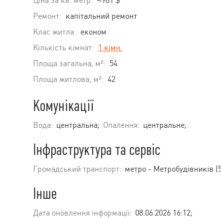
Ціна за кв. метр:
≈981 $
Ремонт:
капітальний ремонт
Клас житла:
економ
Кількість кімнат:
1 кімн.
Площа загальна, м²:
54
Площа житлова, м²:
42
Комунікації
Вода:
центральна;
Опалення:
центральне;
Інфраструктура та сервіс
Громадський транспорт:
метро - Метробудівників (5
Інше
Дата оновлення інформації:
08.06.2026 16:12;