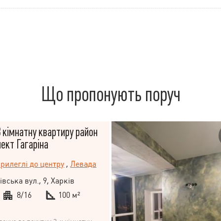
Що пропонують поруч
кімнатну квартиру район
ект Гагаріна
рилеглі до центру
,
Левада
вська вул., 9, Харків
8/16
100 м²