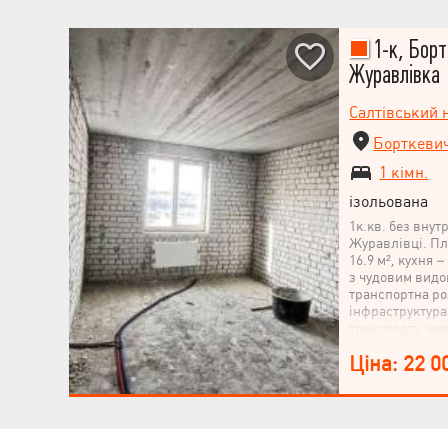
1-к, Борт
Журавлівка
Салтівський 
Борткевич
1 кімн.
ізольована
1к.кв. без внут
Журавлівці. Пл
16.9 м², кухня –
з чудовим видо
транспортна ро
інфраструктура
транспорту, ма
річка Харків, б
Ціна: 22 0
втрачайте можл
затишному райо
Податки та держ
переоформленн