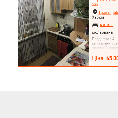
533
Трактороб
Харків
4 кімн.
ізольована
Продається 4-к
капітальним ре
поверсі 9-пове
Тракторобудівни
Салтівська, Хар
Ціна: 65 0
економ-класу. 
цю затишну квар