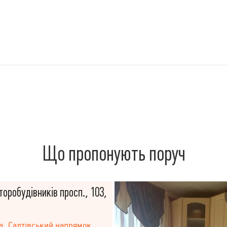
Що пропонують поруч
торобудівників просп., 103,
а
Салтівський напрямок
,