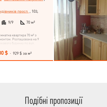
удівників просп.
, 103,
9/9
70 м²
імнатна квартира 70 м² з
монтом. Розташована на 9
рхового будинку по вул.
ків, недалеко від станції метро
ків. Кухня 7 м². Квартира
00 $
· 929 $ за м²
Телефонуйте зараз, щоб придбати
тиру для себе та своєї сім'ї!
Подібні пропозиції