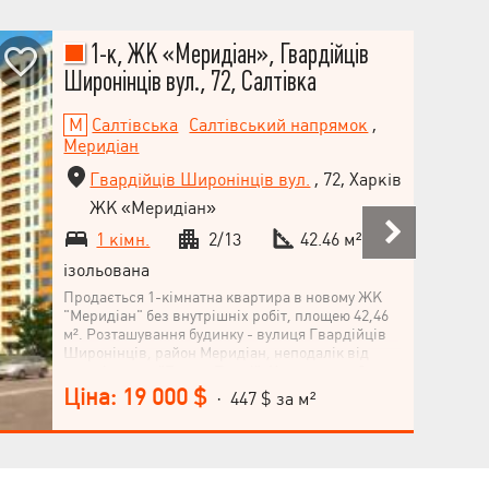
1-к, ЖК «Меридіан», Гвардійців
Широнінців вул., 72, Салтівка
Салтівська
Салтівський напрямок
,
Меридіан
Гвардійців Широнінців вул.
, 72, Харків
ЖК «Меридіан»
1 кімн.
2/13
42.46 м²
ізольована
Продається 1-кімнатна квартира в новому ЖК
"Меридіан" без внутрішніх робіт, площею 42,46
м². Розташування будинку - вулиця Гвардійців
Широнінців, район Меридіан, неподалік від
станції метро "Героїв Праці". Квартира на 2
поверсі 13-поверхового будинку, кухня 11,04 м².
Ціна: 19 000 $
· 447 $ за м²
Комфорт-класне житло! Не втрачайте
можливість стати власником квартири у новому
будинку! Телефонуйте!