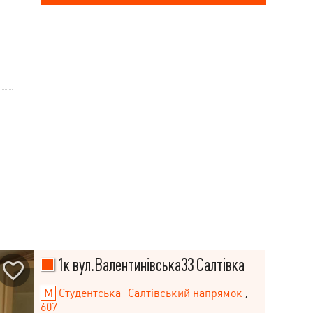
1к вул.Валентинівська33 Салтівка
Студентська
Салтівський напрямок
,
607