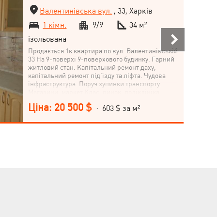
Валентинівська вул.
, 33, Харків
1 кімн.
9/9
34 м²
ізольована
Продається 1к квартира по вул. Валентинівській
33 На 9-поверхі 9-поверхового будинку. Гарний
житловий стан. Капітальний ремонт даху,
капітальний ремонт під'їзду та ліфта. Чудова
інфраструктура. Поруч зупинки транспорту.
Магазини, маркет Клас, ринок, поліклініка,
идмінцентр. Метро Студентська 15 хвилин
Ціна: 20 500 $
· 603 $ за м²
пішки. Гарний, зелений район.