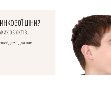
ИНКОВОЇ ЦІНИ?
КИХ ОБ’ЄКТІВ.
 знайдемо для вас
© 2019 – 2026 Valion real estate. Всі права захищені.
Plektan
— WEB-інтегровані системи управління ріелторськими компаніями
ВВАЖАЄТЕ СВОЇ
«КУПИТИ» СК
БРОКЕРИ АН VALION 