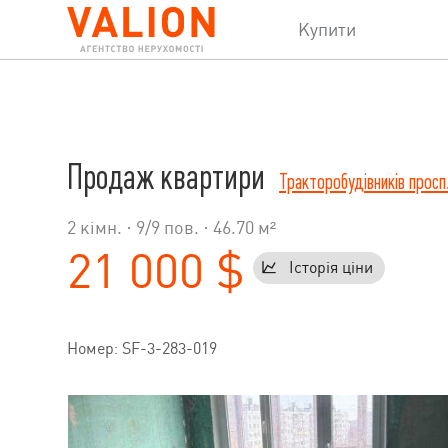
Купити
Продаж квартири
Тракторобудівників просп
2 кімн. ·
9
/
9
пов. · 46.70 м²
21 000 $
Історія ціни
Номер: SF-3-283-019