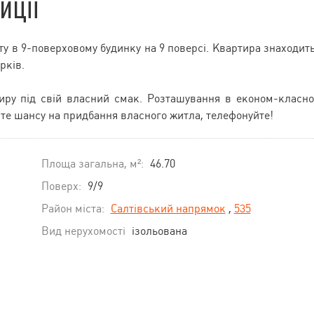
иції
ту в 9-поверховому будинку на 9 поверсі. Квартира знаходит
рків.
тиру під свій власний смак. Розташування в економ-класн
йте шансу на придбання власного житла, телефонуйте!
Площа загальна, м²:
46.70
Поверх:
9/9
Район міста:
Салтівський напрямок
,
535
Вид нерухомості
ізольована