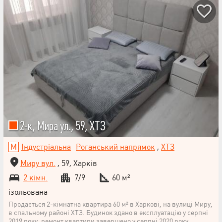
2-к, Мира ул., 59, ХТЗ
Індустріальна
Роганський напрямок
,
ХТЗ
Миру вул.
, 59, Харків
2 кімн.
7/9
60 м²
ізольована
Продається 2-кімнатна квартира 60 м² в Харкові, на вулиці Миру,
в спальному районі ХТЗ. Будинок здано в експлуатацію у серпні
2019 року, ремонт квартири завершено у серпні 2020 року.