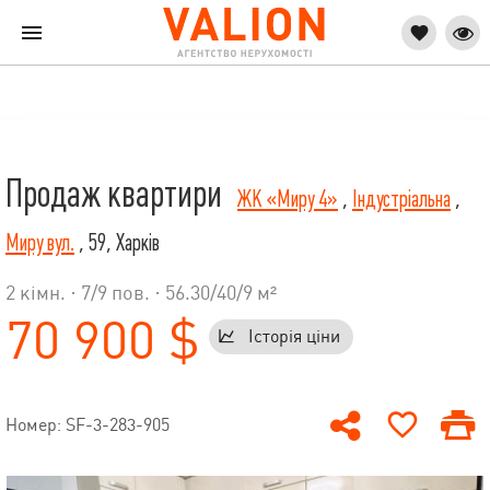
Продаж квартири
ЖК «Миру 4»
,
Індустріальна
,
Миру вул.
, 59, Харків
2 кімн. ·
7
/
9
пов. · 56.30/40/9 м²
70 900 $
Історія ціни
Номер: SF-3-283-905