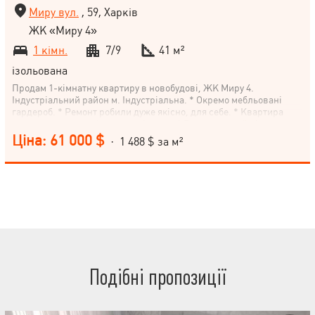
Миру вул.
, 59, Харків
ЖК «Миру 4»
1 кімн.
7/9
41 м²
ізольована
Продам 1-кімнатну квартиру в новобудові, ЖК Миру 4.
Індустріальний район м. Індустріальна. * Окремо мебльовані
гардероб. * Ремонт робили дуже якісно, для себе. * Квартира
укомплектована всім, заходь і живи. * Встановлений лічильник
на опалення, колектор, термоголовка на батареях. * На балконі
Ціна: 61 000 $
· 1 488 $ за м²
додаткова батарея. * Вхідні та в санвузол двері Комунар.
Можливий продаж по програмі єОселя.
Подібні пропозиції