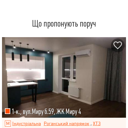
Що пропонують поруч
1-к., вул.Миру б.59, ЖК Миру 4
Індустріальна
Роганський напрямок
,
ХТЗ