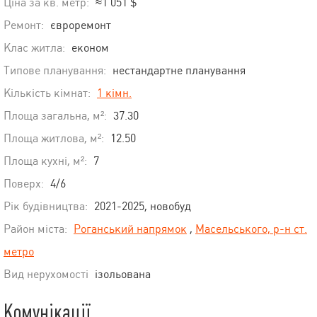
Ціна за кв. метр:
≈1 051 $
Ремонт:
євроремонт
Клас житла:
економ
Типове планування:
нестандартне планування
Кількість кімнат:
1 кімн.
Площа загальна, м²:
37.30
Площа житлова, м²:
12.50
Площа кухні, м²:
7
Поверх:
4/6
Рік будівництва:
2021-2025, новобуд
Район міста:
Роганський напрямок
,
Масельського, р-н ст.
метро
Вид нерухомості
ізольована
Комунікації