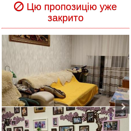
Цю пропозицію уже
закрито