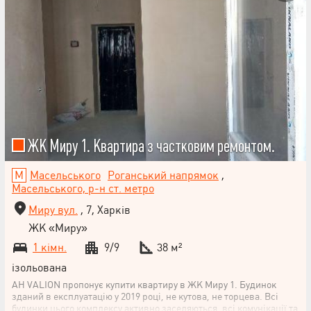
ЖК Миру 1. Квартира з частковим ремонтом.
Масельського
Роганський напрямок
,
Масельського, р-н ст. метро
Миру вул.
, 7, Харків
ЖК «Миру»
1 кімн.
9/9
38 м²
ізольована
АН VALION пропонує купити квартиру в ЖК Миру 1. Будинок
зданий в експлуатацію у 2019 році, не кутова, не торцева. Всі
будинки цього комплексу активно заселяються, всі комунікації та