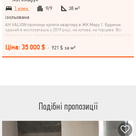
1 кімн.
9/9
38 м²
ізольована
АН VALION пропонує купити квартиру в ЖК Миру 1. Будинок
зданий в експлуатацію у 2019 році, не кутова, не торцева. Всі
будинки цього комплексу активно заселяються, всі комунікації та
опалення підключені, двори впорядковані. Виконані всі чернові
роботи: розведення електрики, води та каналізації, розведення
Ціна: 35 000 $
· 921 $ за м²
опалення по підлозі, встановлені радіатори опалення,
квартирний лічильник тепла, штукатурка та шпаклівка стін (у
квартирі та на балконі), стяжка підлоги (у квартирі та на балконі),
встановлені МПО, балкон засклений, нова. Документи на руках.
Біля метро – 2 супермаркети, ТЦ Екватор, ринок, зелена зона,
впорядкована закрита територія, дитячі майданчики. Все для
комфортного життя. Покази за домовленістю. Повний супровід
угоди. Бажаєте купити квартиру в новобудові? Нема часу? Важко
зробити вибір у великому потоці інформації? Дзвоніть!Для
найкращого сервісу Valion для покупців, Ви зробите вибір за 7
днів!
Подібні пропозиції