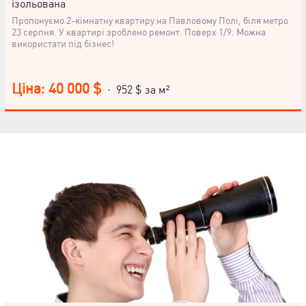
ізольована
Пропонуємо 2-кімнатну квартиру на Павловому Полі, біля метро
23 серпня. У квартирі зроблено ремонт. Поверх 1/9. Можна
використати під бізнес!
Ціна: 40 000 $
· 952 $ за м²
НАПИСАТИ
КЕРІВНИКОВІ
Мова