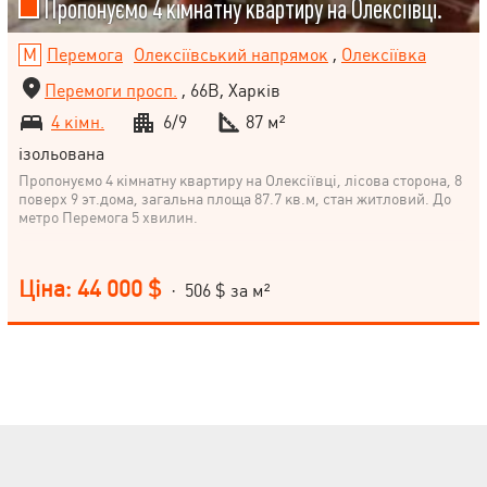
Пропонуємо 4 кімнатну квартиру на Олексіївці.
Перемога
Олексіївський напрямок
,
Олексіївка
Перемоги просп.
, 66В, Харків
4 кімн.
6/9
87 м²
ізольована
Пропонуємо 4 кімнатну квартиру на Олексіївці, лісова сторона, 8
поверх 9 эт.дома, загальна площа 87.7 кв.м, стан житловий. До
метро Перемога 5 хвилин.
Ціна: 44 000 $
· 506 $ за м²