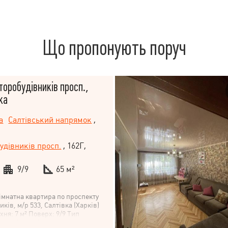
Що пропонують поруч
торобудівників просп.,
ка
а
Салтівський напрямок
,
удівників просп.
, 162Г,
9/9
65 м²
імнатна квартира по проспекту
ків, м/р 533, Салтівка (Харків)
хня: 7 м² Поверх: 9/9 Тип
ьний Стан: після капітального