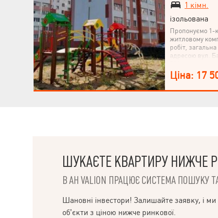
1 кімн.
ізольована
Пропонуємо 1-к
житловому комп
робіт, загальна
адресою вул. Б
522, поруч з ме
спальному райо
Ціна: 17 5
му поверсі 9-по
житло в економ
стати власнико
Зателефонуйте 
ШУКАЄТЕ КВАРТИРУ НИЖЧЕ Р
В АН VALION ПРАЦЮЄ СИСТЕМА ПОШУКУ ТА
НАПИСАТИ
КЕРІВНИКОВІ
Шановні інвестори! Залишайте заявку, і ми
об’єкти з ціною нижче ринкової.