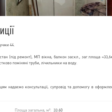
иції
Бучми 44.
тан (під ремонт), МП вікна, балкон заскл., заг.площа =33,6
стково поміняні труби, лічильники на воду.
пцям надаємо консультації, супровід та допомогу в оформле
Площа загальна, м²:
33.60