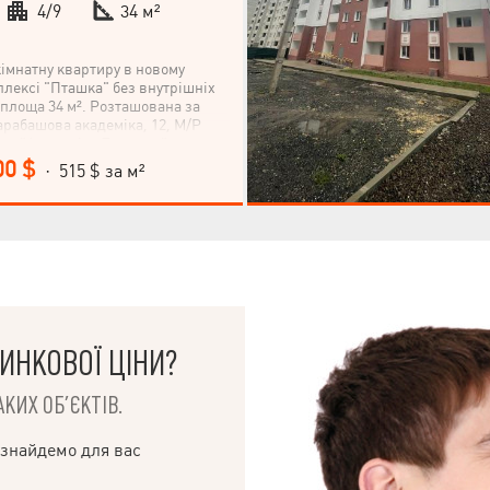
4/9
34 м²
імнатну квартиру в новому
лексі "Пташка" без внутрішніх
 площа 34 м². Розташована за
арабашова академіка, 12, М/Р
тро "Академіка Павлова", у
ні міста Харкова. Квартира на 4-
00 $
· 515 $ за м²
верхового будинку, кухня 8.30 м²,
-класі. Не втрачайте можливості
м цієї затишної квартири!
нам прямо зараз!
ИНКОВОЇ ЦІНИ?
КИХ ОБ’ЄКТІВ.
 знайдемо для вас