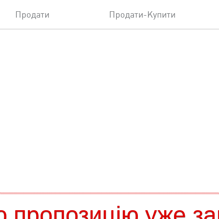
Продати
Продати-Купити
 пропозицію уже за