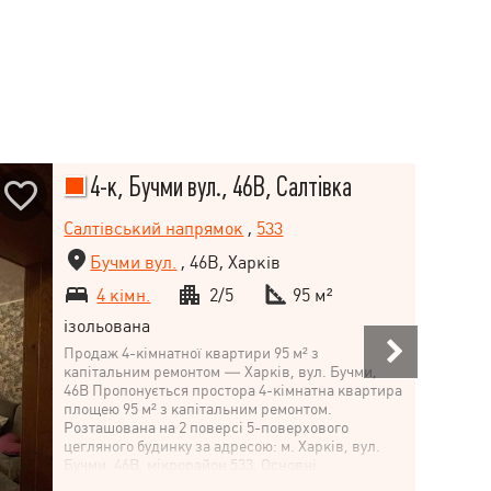
4-к, Бучми вул., 46В, Салтівка
Салтівський напрямок
,
533
Бучми вул.
, 46В, Харків
4 кімн.
2/5
95 м²
ізольована
Продаж 4-кімнатної квартири 95 м² з
капітальним ремонтом — Харків, вул. Бучми,
46В Пропонується простора 4-кімнатна квартира
площею 95 м² з капітальним ремонтом.
Розташована на 2 поверсі 5-поверхового
цегляного будинку за адресою: м. Харків, вул.
Бучми, 46В, мікрорайон 533. Основні
характеристики: Квартира об'єднана з двох 2-