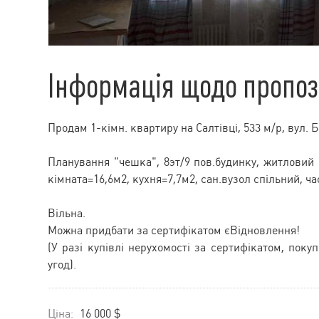
Інформація щодо пропоз
Продам 1-кімн. квартиру на Салтівці, 533 м/р, вул. 
Планування "чешка", 8эт/9 пов.будинку, житловий с
кімната=16,6м2, кухня=7,7м2, сан.вузол спільний, ча
Вільна.
Можна придбати за сертифікатом єВідновлення!
(У разі купівлі нерухомості за сертифікатом, поку
угод).
Ціна:
16 000 $