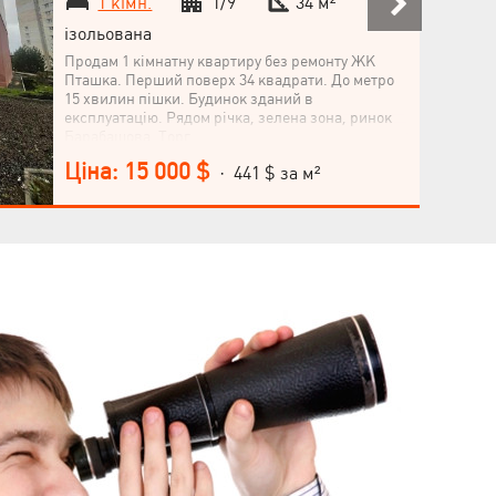
1 кімн.
1/9
34 м²
ізольована
Продам 1 кімнатну квартиру без ремонту ЖК
Пташка. Перший поверх 34 квадрати. До метро
15 хвилин пішки. Будинок зданий в
експлуатацію. Рядом річка, зелена зона, ринок
Барабашова. Торг.
Ціна: 15 000 $
· 441 $ за м²
Мова