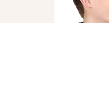
© 2019 – 2026 Valion real estate. Всі права захищені.
Plektan
— WEB-інтегровані системи управління ріелторськими компаніями
ВВАЖАЄТЕ СВОЇ
«КУПИТИ» СК
БРОКЕРИ АН VALION 
ОБИДВІ УГОДИ В ОДИ
Ми гарантуємо прозор
оформлення обох угод
нами.
Продати, щоб купи