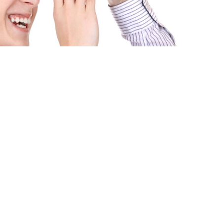
 ЗАДАЧІ «ПРОДАТИ» І
ЛАДНИМИ?
НЕ ЛИШЕ ЇХ ВИРІШАТЬ, АЛЕ Й ПРОВЕДУТЬ
Н ДЕНЬ.
і передбачувані бюджети, оперативне
 та максимальний комфорт від роботи з
ти