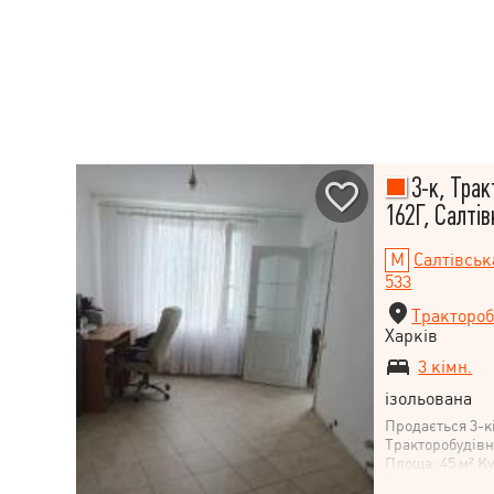
3-к, Трак
162Г, Салтів
Салтівськ
533
Трактороб
Харків
3 кімн.
ізольована
Продається 3-к
Тракторобудівни
Площа: 45 м² Ку
будинку: панел