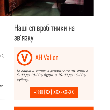
Наші співробітники на
зв’язку
АН Valion
м2,
Із задоволенням відповімо на питання з
9-00 до 18-00 у будні, з 10-00 до 16-00 у
суботу.
нні
+380 (XX) XXX-XX-XX