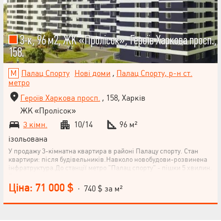
3-к, 96 м2, ЖК «Пролісок», Героїв Харкова просп.,
158.
Палац Спорту
Нові доми
,
Палац Спорту, р-н ст.
метро
Героїв Харкова просп.
, 158, Харків
ЖК «Пролісок»
3 кімн.
10/14
96 м²
ізольована
У продажу 3-кімнатна квартира в районі Палацу спорту. Стан
квартири: після будівельників.Навколо новобудови-розвинена
інфратруктура.До станції метро "Палац спорту" - пішки 5 хвилин.
Будинок зданий в експлуатацію.
Ціна: 71 000 $
· 740 $ за м²