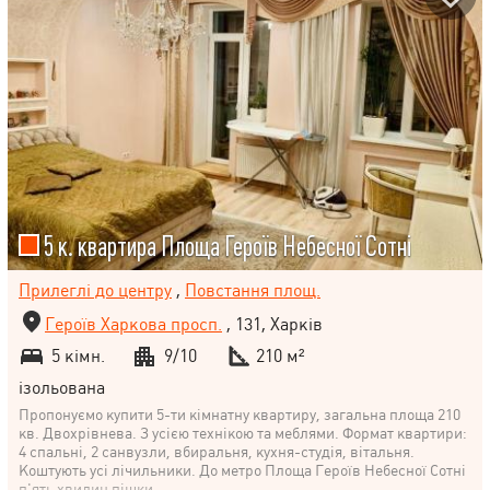
5 к. квартира Площа Героїв Небесної Сотні
Прилеглі до центру
,
Повстання площ.
Героїв Харкова просп.
, 131, Харків
5 кімн.
9/10
210 м²
ізольована
Пропонуємо купити 5-ти кімнатну квартиру, загальна площа 210
кв. Двохрівнева. З усією технікою та меблями. Формат квартири:
4 спальні, 2 санвузли, вбиральня, кухня-студія, вітальня.
Коштують усі лічильники. До метро Площа Героїв Небесної Сотні
п'ять хвилин пішки.