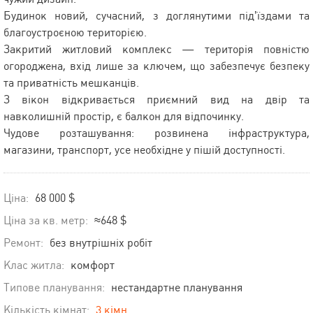
Будинок новий, сучасний, з доглянутими під’їздами та
благоустроєною територією.
Закритий житловий комплекс — територія повністю
огороджена, вхід лише за ключем, що забезпечує безпеку
та приватність мешканців.
З вікон відкривається приємний вид на двір та
навколишній простір, є балкон для відпочинку.
Чудове розташування: розвинена інфраструктура,
магазини, транспорт, усе необхідне у пішій доступності.
Ціна:
68 000 $
Ціна за кв. метр:
≈648 $
Ремонт:
без внутрішніх робіт
Клас житла:
комфорт
Типове планування:
нестандартне планування
Кількість кімнат:
3 кімн.