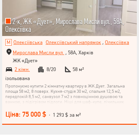
2-к, ЖК «Дует», Мирослава Мисли вул., 58А,
Олексіївка
Олексіївська
Олексіївський напрямок
,
Олексіївка
Мирослава Мисли вул.
, 58А, Харків
ЖК «Дует»
2 кімн.
8/20
58 м²
ізольована
Пропонуємо купити 2 кімнатну квартиру в ЖК Дует. Загальна
площа 58 м2, 8 поверх. Кухня-студія 30 м2, спальня 12,5 м2,
передпокій 8,5 м2, санвузол 7 м2 з повноцінною душовою та
ванною, з підігрівом підлоги. Ніші для шаф-купе, лічильник
тепла. Ремонт зроблено собі рік тому, ніхто не жив. Квартира
вільна, ніхто не прописаний.
Ціна: 75 000 $
· 1 293 $ за м²