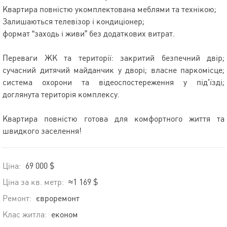
Квартира повністю укомплектована меблями та технікою;
Залишаються телевізор і кондиціонер;
формат “заходь і живи” без додаткових витрат.
Переваги ЖК та території: закритий безпечний двір;
сучасний дитячий майданчик у дворі; власне паркомісце;
система охорони та відеоспостереження у під’їзді;
доглянута територія комплексу.
Квартира повністю готова для комфортного життя та
швидкого заселення!
Ціна:
69 000 $
Ціна за кв. метр:
≈1 169 $
Ремонт:
євроремонт
Клас житла:
економ