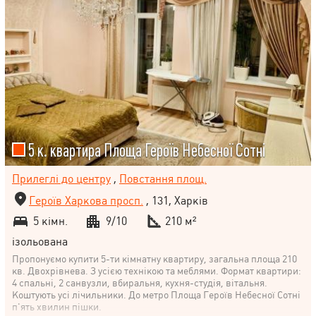
5 к. квартира Площа Героїв Небесної Сотні
Прилеглі до центру
,
Повстання площ.
Героїв Харкова просп.
, 131, Харків
5 кімн.
9/10
210 м²
ізольована
Пропонуємо купити 5-ти кімнатну квартиру, загальна площа 210
кв. Двохрівнева. З усією технікою та меблями. Формат квартири:
4 спальні, 2 санвузли, вбиральня, кухня-студія, вітальня.
Коштують усі лічильники. До метро Площа Героїв Небесної Сотні
п'ять хвилин пішки.