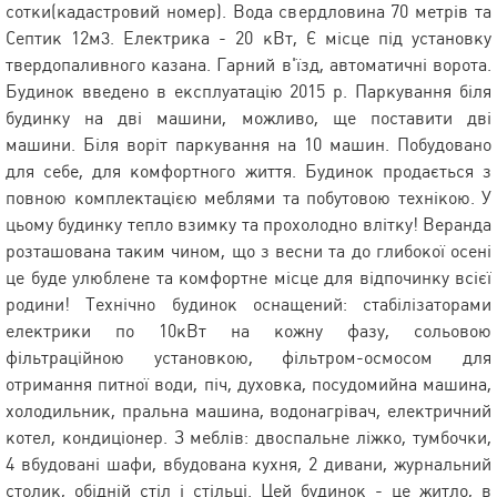
сотки(кадастровий номер). Вода свердловина 70 метрів та
Септик 12м3. Електрика - 20 кВт, Є місце під установку
твердопаливного казана. Гарний в'їзд, автоматичні ворота.
Будинок введено в експлуатацію 2015 р. Паркування біля
будинку на дві машини, можливо, ще поставити дві
машини. Біля воріт паркування на 10 машин. Побудовано
для себе, для комфортного життя. Будинок продається з
повною комплектацією меблями та побутовою технікою. У
цьому будинку тепло взимку та прохолодно влітку! Веранда
розташована таким чином, що з весни та до глибокої осені
це буде улюблене та комфортне місце для відпочинку всієї
родини! Технічно будинок оснащений: стабілізаторами
електрики по 10кВт на кожну фазу, сольовою
фільтраційною установкою, фільтром-осмосом для
отримання питної води, піч, духовка, посудомийна машина,
холодильник, пральна машина, водонагрівач, електричний
котел, кондиціонер. З меблів: двоспальне ліжко, тумбочки,
4 вбудовані шафи, вбудована кухня, 2 дивани, журнальний
столик, обідній стіл і стільці. Цей будинок - це житло, в