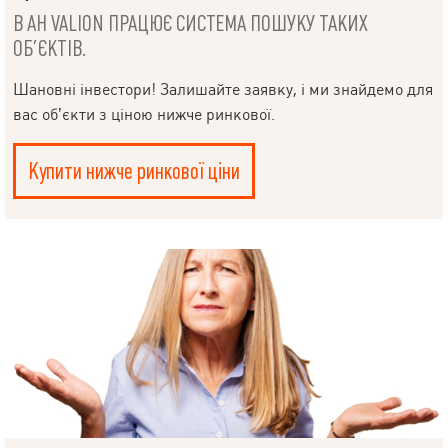
вбудовані шафи, вбудована кухня, 2 дивани, журнальний столик,
В АН VALION ПРАЦЮЄ СИСТЕМА ПОШУКУ ТАКИХ
обідній стіл і стільці. Цей будинок - це житло, в якому
почуваєшся справжнім господарем! На прилеглій території
ОБ’ЄКТІВ.
росте газонна трава та туї «Смарагд».
Шановні інвестори! Залишайте заявку, і ми знайдемо для
вас об’єкти з ціною нижче ринкової.
Купити нижче ринкової ціни
НАПИСАТИ
КЕРІВНИКОВІ
Мова