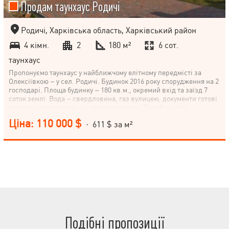
Продам таунхаус Родичі
Родичі, Харківська область, Харківський район
4 кімн.
2
180 м²
6 сот.
таунхаус
Пропонуємо таунхаус у найближчому елітному передмісті за
Олексіївкою – у сел. Родичі. Будинок 2016 року спорудження на 2
господарі. Площа будинку – 180 кв.м., окремий вхід та заїзд 7
соток землі. Вода – свердловина, газ вулицею, документи готові
для повного продажу, на землю держакт. Телефонуйте!
Ціна: 110 000 $
· 611 $ за м²
Подібні пропозиції