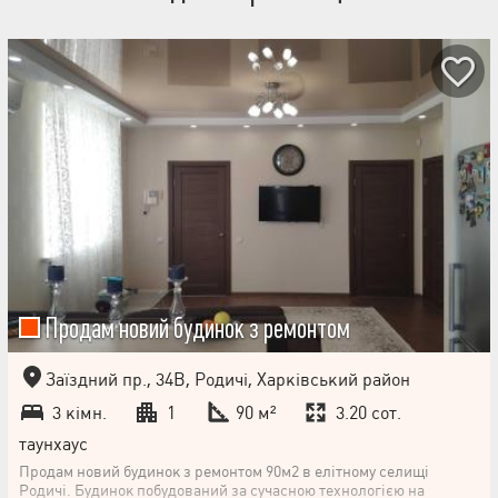
Продам новий будинок з ремонтом
Заїздний пр., 34В, Родичі, Харківський район
3 кімн.
1
90 м²
3.20 сот.
таунхаус
Продам новий будинок з ремонтом 90м2 в елітному селищі
Родичі. Будинок побудований за сучасною технологією на