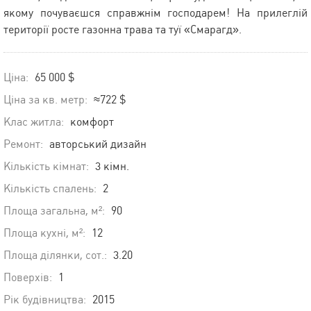
якому почуваєшся справжнім господарем! На прилеглій
території росте газонна трава та туї «Смарагд».
Ціна:
65 000 $
Ціна за кв. метр:
≈722 $
Клас житла:
комфорт
Ремонт:
авторський дизайн
Кількість кімнат:
3 кімн.
Кількість спалень:
2
Площа загальна, м²:
90
Площа кухні, м²:
12
Площа ділянки, сот.:
3.20
Поверхів:
1
Рік будівництва:
2015