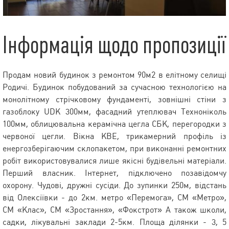
Інформація щодо пропозиції
Продам новий будинок з ремонтом 90м2 в елітному селищі
Родичі. Будинок побудований за сучасною технологією на
монолітному стрічковому фундаменті, зовнішні стіни з
газоблоку UDK 300мм, фасадний утеплювач Техноніколь
100мм, облицювальна керамічна цегла СБК, перегородки з
червоної цегли. Вікна KBE, трикамерний профіль із
енергозберігаючим склопакетом, при виконанні ремонтних
робіт використовувалися лише якісні будівельні матеріали.
Перший власник. Інтернет, підключено позавідомчу
охорону. Чудові, дружні сусіди. До зупинки 250м, відстань
від Олексіївки - до 2км. метро «Перемога», СМ «Метро»,
СМ «Клас», СМ «Зростання», «Фокстрот» А також школи,
садки, лікувальні заклади 2-5км. Площа ділянки - 3, 5