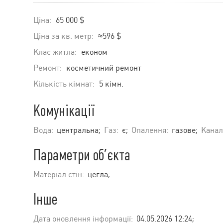
Ціна:
65 000 $
Ціна за кв. метр:
≈596 $
Клас житла:
економ
Ремонт:
косметичний ремонт
Кількість кімнат:
5 кімн.
Комунікації
Вода:
центральна;
Газ:
є;
Опалення:
газове;
Канал
Параметри об’єкта
Матеріал стін:
цегла;
Інше
Дата оновлення інформації:
04.05.2026 12:24;