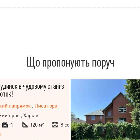
Що пропонують поруч
динок в чудовому стані з
соток!
ький напрямок
,
Лиса гора
кий пров., Харків
1
120 м²
8 сот.
к