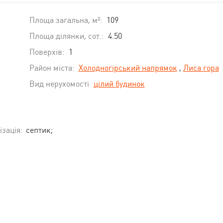
Площа загальна, м²:
109
Площа ділянки, сот.:
4.50
Поверхів:
1
Район міста:
Холодногірський напрямок
,
Лиса гора
Вид нерухомості
цілий будинок
ізація:
септик;