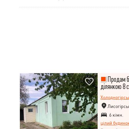
Продам бу
ділянкою 8 
Холодногірс
Лисогірсь
6 кімн.
цілий будино