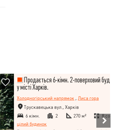
Продається 6-кімн. 2-поверховий будинок
у місті Харків.
Холодногірський напрямок
,
Лиса гора
Трускавецька вул., Харків
6 кімн.
2
270 м²
8 сот.
цілий будинок