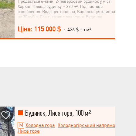
Продається 6-кімн. 2-поверховий будинок у місті
Харків. Площа будинку – 270 м². Під чистове
оздоблення. Вода центральна, Каналізація зливна яма
на 30 кубів. Газ є, газове опалення. Будинок
розташований в зручному районі міста.
Ціна: 115 000 $
· 426 $ за м²
Будинок, Лиса гора, 100 м²
Холодна гора
Холодногірський напрямок
,
Лиса гора