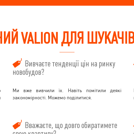
ИЙ VALION ДЛЯ ШУКАЧІ
Вивчаєте тенденції цін на ринку
новобудов?
о
Ми вже вивчили їх. Навіть помітили деякі
я
закономірності. Можемо поділитися.
Вважаєте, що довго обиратимете
свою квартиру?