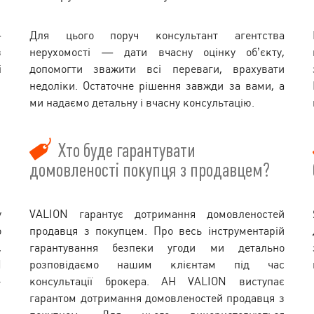
—
Для цього поруч консультант агентства
з
нерухомості — дати вчасну оцінку об’єкту,
і
допомогти зважити всі переваги, врахувати
недоліки. Остаточне рішення завжди за вами, а
ми надаємо детальну і вчасну консультацію.
Хто буде гарантувати
домовленості покупця з продавцем?
у
VALION гарантує дотримання домовленостей
о
продавця з покупцем. Про весь інструментарій
,
гарантування безпеки угоди ми детально
N
розповідаємо нашим клієнтам під час
-
консультації брокера. АН VALION виступає
гарантом дотримання домовленостей продавця з