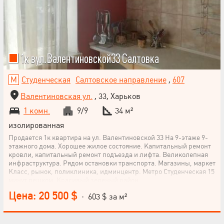
1к вул.Валентиновской33 Салтовка
Студенческая
Салтовское направление
,
607
Валентиновская ул.
, 33, Харьков
1 комн.
9/9
34 м²
изолированная
Продается 1к квартира на ул. Валентиновской 33 На 9-этаже 9-
этажного дома. Хорошее жилое состояние. Капитальный ремонт
кровли, капитальный ремонт подъезда и лифта. Великолепная
инфраструктура. Рядом остановки транспорта. Магазины, маркет
Класс, рынок, поликлиника, идминцентр. Метро Студенческая 15
минут пешком. Красивый зеленый район.
Цена: 20 500 $
· 603 $ за м²