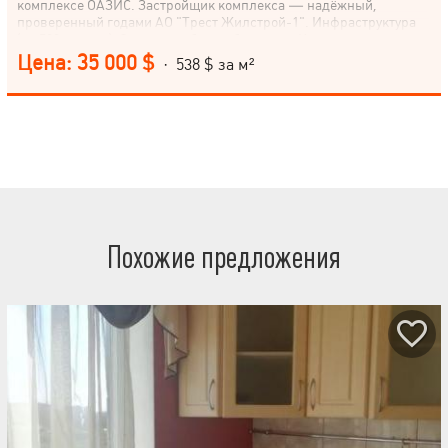
комплексе ОАЗИС. Застройщик комплекса — надёжный,
проверенный годами АО "Трест Жилстрой-1". Инфраструктура
(до 500 метров): Отделение банка, банкомат, Кинотеатр, театр,
Аптека, Больница, поликлиника, Детский сад, Рынок, Метро,
Цена: 35 000 $
· 538 $ за м²
Парк, зелёная зона, Детская площадка, Отделение почты,
Ресторан, кафе, Школа, Магазин, киоск, Супермаркет, ТРЦ,
Остановка транспорта .
Похожие предложения