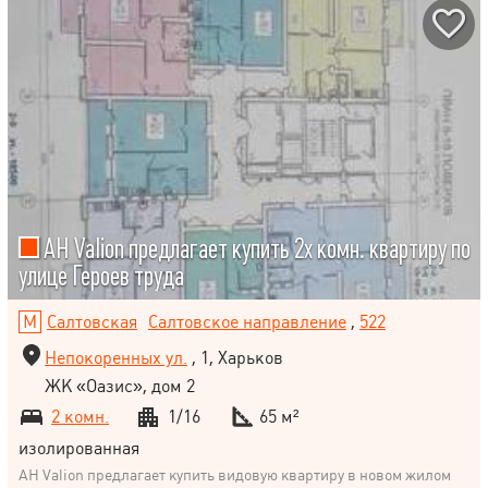
АН Valion предлагает купить 2х комн. квартиру по
улице Героев труда
Салтовская
Салтовское направление
,
522
Непокоренных ул.
, 1, Харьков
ЖК «Оазис», дом 2
2 комн.
1/16
65 м²
изолированная
АН Valion предлагает купить видовую квартиру в новом жилом