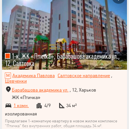
для жизни, так и инвестиций. Заезжайте и живите с комфортом!
1-к, ЖК «Птичка», Барабашова академика ул.,
12, Салтовка
Академика Павлова
Салтовское направление
,
Шевченки
Барабашова академика ул.
, 12, Харьков
ЖК «Птичка»
1 комн.
4/9
34 м²
изолированная
Предлагаем 1-комнатную квартиру в новом жилом комплексе
"Птичка" без внутренних работ, общая площадь 34 м².