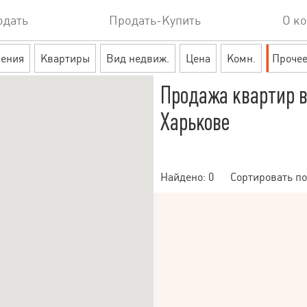
одать
Продать-Купить
О к
ения
Квартиры
Вид недвиж.
Цена
Комн.
Проче
Продажа квартир в
Харькове
Найдено:
0
Сортировать по