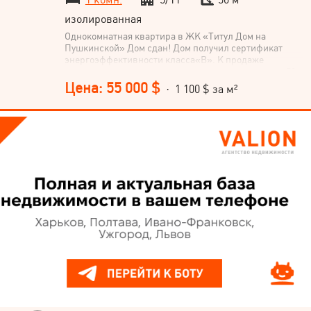
изолированная
Однокомнатная квартира в ЖК «Титул Дом на
Пушкинской» Дом сдан! Дом получил сертификат
энергоэффективности класса«В». К продаже
предлагается однокомнатная квартира площадью 50
кв.м в престижном ЖК «Титул Дом на Пушкинской»
Цена: 55 000 $
· 1 100 $ за м²
на перекрестке улиц Свободы и Пушкинской по ул.
Свободы, 36 (бывшая Иванова) в г. Харькове. -
Великолепное месторасположение в тихом зеленом
центре Харькова - Экологически чистые материалы
премиального качества. - Наружные стены дома
выполнены из энергоэффективных керамических
блоков и дополнительно утеплены базальтовой ватой
толщиной 150 мм - Дизайнерские холлы от
архитектурного бюро. - Премиальные панорамные
дерево-алюминиевые окна фирмы Модерн. -
Подземный паркинг - Скоростные лифты немецкой
фирмы «Wittur» - Премиальные трубы системы
отопления «KAN-therm» (Нидерланды) - Радиаторы
фирмы «Kermi» (Австрия) - Свой двор без машин.