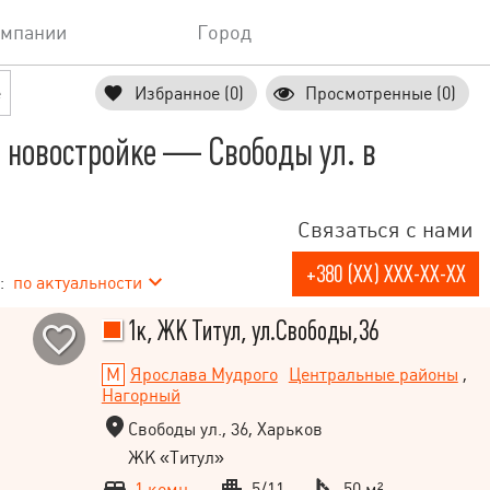
омпании
Город
е
Избранное (0)
Просмотренные (0)
 новостройке — Свободы ул. в
Связаться с нами
+380 (XX) XXX-XX-XX
:
по актуальности
1к, ЖК Титул, ул.Свободы,36
Ярослава Мудрого
Центральные районы
,
Нагорный
Свободы ул., 36, Харьков
ЖК «Титул»
1 комн.
5/11
50 м²