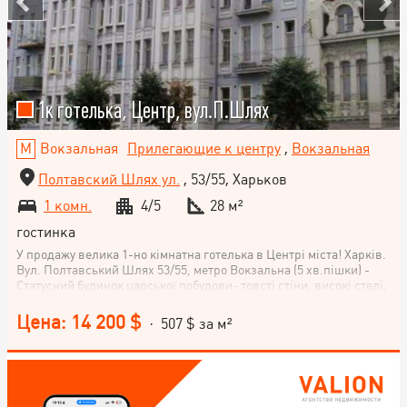
1к готелька, Центр, вул.П.Шлях
Вокзальная
Прилегающие к центру
,
Вокзальная
Полтавский Шлях ул.
, 53/55, Харьков
1 комн.
4/5
28 м²
гостинка
У продажу велика 1-но кімнатна готелька в Центрі міста! Харків.
Вул. Полтавський Шлях 53/55, метро Вокзальна (5 хв.пішки) -
Статусний будинок царської побудови- товсті стіни, високі стелі,
якість перевірена часом. - Загальна площа 28 м2, на кухні є
балкон, житлова 21 м2, санвузол роздільний, 4/5 поверхового
Цена: 14 200 $
· 507 $ за м²
будинку. - В кімнаті зроблено капітальний ремонт: нові батареї
бі- метал, натяжна стеля, трикамерний склопакет . - Залишилося
найприємніше - обрати шпалери! - Зручності на двох, але є
можливість зробити свій санвузол/кухню, в кімнаті вже є
відокремлено 4м2( комунікації за стіною). -Три квартири поруч-