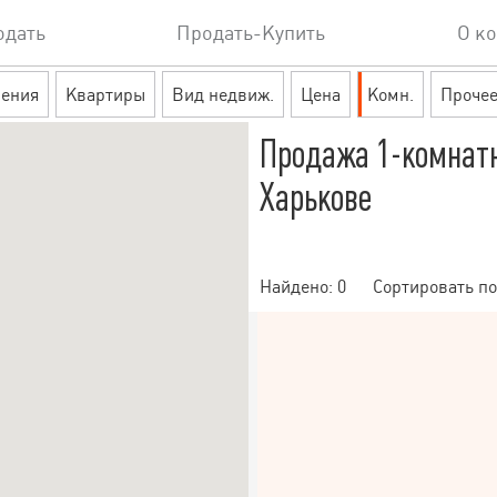
одать
Продать-Купить
О к
ения
Квартиры
Вид недвиж.
Цена
Комн.
Проче
Продажа 1-комнат
Харькове
Найдено:
0
Сортировать по