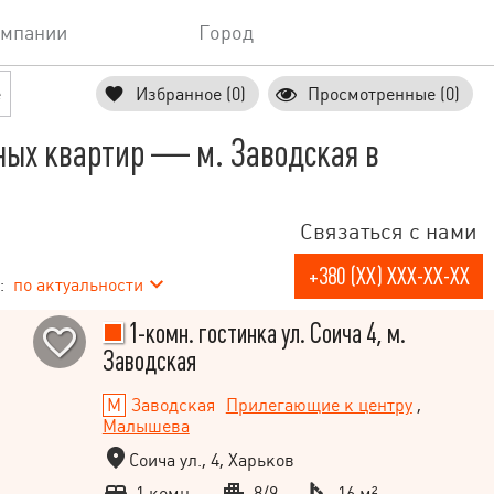
омпании
Город
е
Избранное (0)
Просмотренные (0)
ных квартир — м. Заводская в
Связаться с нами
+380 (XX) XXX-XX-XX
:
по актуальности
1-комн. гостинка ул. Соича 4, м.
Заводская
Заводская
Прилегающие к центру
,
Малышева
Соича ул., 4, Харьков
1 комн.
8/9
16 м²