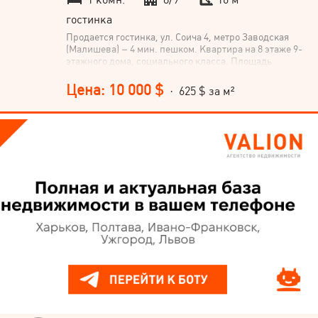
гостинка
Продается гостинка, ул. Соича 4, метро Заводская
(Малишева) – 4 мин. пешком. Квартира на 8 этаже 9-
этажного дома, социального класса. Площадь
комнаты – 16 м². Комната в жилом состоянии,
пластиковое окно, металлическая дверь. Блок на 4
Цена: 10 000 $
· 625 $ за м²
комнаты, в блоке душ, туалет и 2 умывальника.
Подъезд чист, закрывается на домофон, лифт
работает. Отличное предложение для тех, кто ценит
удобное расположение. Звоните!