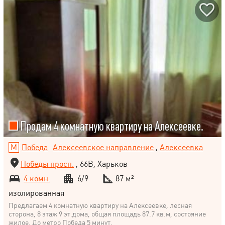
Продам 4 комнатную квартиру на Алексеевке.
Победа
Алексеевское направление
,
Алексеевка
Победы просп.
, 66В, Харьков
4 комн.
6/9
87 м²
изолированная
Предлагаем 4 комнатную квартиру на Алексеевке, лесная
сторона, 8 этаж 9 эт.дома, общая площадь 87.7 кв.м, состояние
жилое. До метро Победа 5 минут.