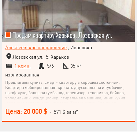
Продам квартиру Харьков, Лозовская ул.
Алексеевское направление
, Ивановка
Лозовская ул., 5, Харьков
1 комн.
5/6
35 м²
изолированная
Предлагаем купить, смарт- квартиру в хорошем состоянии.
Квартира меблированная- кровать двухспальная и тумбочки ,
шкаф-купе, большая тумба под телевизор, телевизор, бойлер,
холодильник, кондиционер, стиральная машинка, мини кухня
,варочная поверхность , духовка. Торг уместен. Отличная
транспортная развязка.
Цена: 20 000 $
· 571 $ за м²