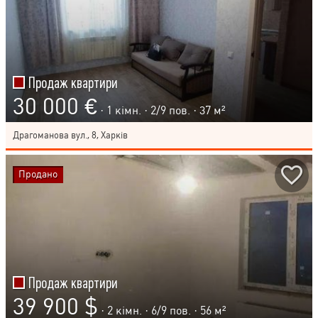
Продаж квартири
30 000 €
· 1 кімн. ·
2
/
9
пов. · 37 м²
Драгоманова вул., 8, Харків
Продано
Продаж квартири
39 900 $
· 2 кімн. ·
6
/
9
пов. · 56 м²