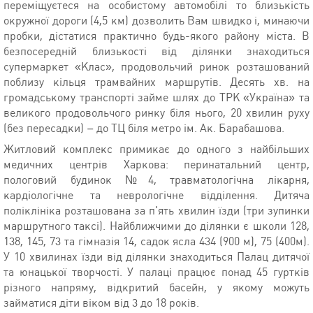
переміщуєтеся на особистому автомобілі то близькість
окружної дороги (4,5 км) дозволить Вам швидко і, минаючи
пробки, дістатися практично будь-якого району міста. В
безпосередній близькості від ділянки знаходиться
супермаркет «Клас», продовольчий ринок розташований
поблизу кільця трамвайних маршрутів. Десять хв. на
громадському транспорті займе шлях до ТРК «Україна» та
великого продовольчого ринку біля нього, 20 хвилин руху
(без пересадки) – до ТЦ біля метро ім. Ак. Барабашова.
Житловий комплекс примикає до одного з найбільших
медичних центрів Харкова: перинатальний центр,
пологовий будинок №4, травматологічна лікарня,
кардіологічне та неврологічне відділення. Дитяча
поліклініка розташована за п'ять хвилин їзди (три зупинки
маршрутного таксі). Найближчими до ділянки є школи 128,
138, 145, 73 та гімназія 14, садок ясла 434 (900 м), 75 (400м).
У 10 хвилинах їзди від ділянки знаходиться Палац дитячої
та юнацької творчості. У палаці працює понад 45 гуртків
різного напряму, відкритий басейн, у якому можуть
займатися діти віком від 3 до 18 років.