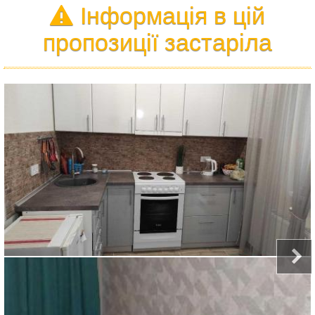
Інформація в цій
пропозиції застаріла