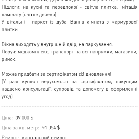
Підлоги: на кухні та передпокої - світла плитка, імітація
ламінату (світле дерево).
У вітальні - паркет із дуба. Ванна кімната з мармурової
плитки.
Вікна виходять у внутрішній двір, на паркування.
Поруч: медкомплекс, транспорт на всі напрямки, магазини,
ринок.
Можна придбати за сертифікатом єВідновлення!
(У разі купівлі нерухомості за сертифікатом, покупцям
надаємо консультації, супровід та допомогу в оформленні
угод).
Ціна:
39 000 $
Ціна за кв. метр:
≈1 054 $
Ремонт:
капітальний ремонт