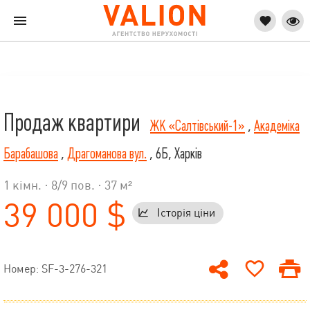
Продаж квартири
ЖК «Салтівський-1»
,
Академіка
Барабашова
,
Драгоманова вул.
, 6Б, Харків
1 кімн. ·
8
/
9
пов. · 37 м²
39 000 $
Історія ціни
Номер: SF-3-276-321