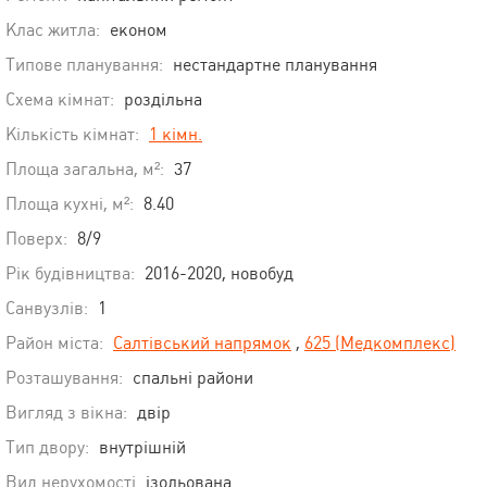
Клас житла:
економ
Типове планування:
нестандартне планування
Схема кімнат:
роздільна
Кількість кімнат:
1 кімн.
Площа загальна, м²:
37
Площа кухні, м²:
8.40
Поверх:
8/9
Рік будівництва:
2016-2020, новобуд
Санвузлів:
1
Район міста:
Салтівський напрямок
,
625 (Медкомплекс)
Розташування:
спальні райони
Вигляд з вікна:
двір
Тип двору:
внутрішній
Вид нерухомості
ізольована