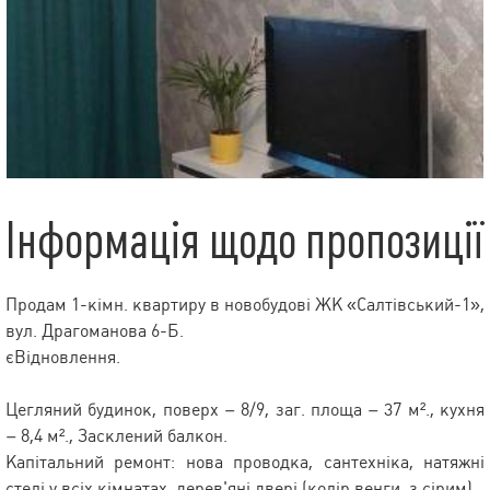
Інформація щодо пропозиції
Продам 1-кімн. квартиру в новобудові ЖК «Салтівський-1»,
вул. Драгоманова 6-Б.
єВідновлення.
Цегляний будинок, поверх – 8/9, заг. площа – 37 м²., кухня
– 8,4 м²., Засклений балкон.
Капітальний ремонт: нова проводка, сантехніка, натяжні
стелі у всіх кімнатах, дерев'яні двері (колір венги, з сірим).