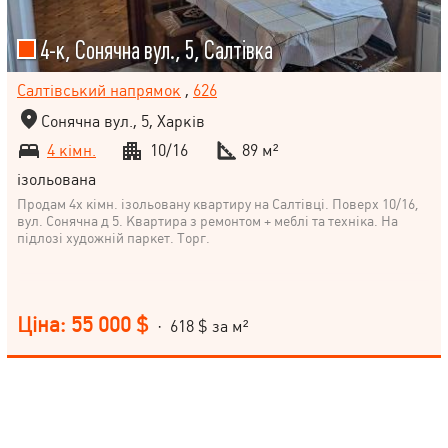
4-к, Сонячна вул., 5, Салтівка
Салтівський напрямок
,
626
Сонячна вул., 5, Харків
4 кімн.
10/16
89 м²
ізольована
Продам 4х кімн. ізольовану квартиру на Салтівці. Поверх 10/16,
вул. Сонячна д 5. Квартира з ремонтом + меблі та техніка. На
підлозі художній паркет. Торг.
Ціна: 55 000 $
· 618 $ за м²