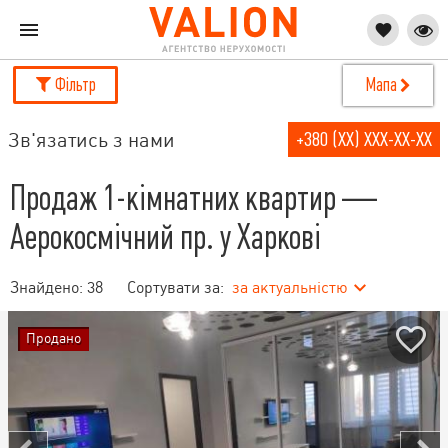
Фільтр
Мапа
Зв'язатись з нами
+380 (XX) XXX-XX-XX
Продаж 1-кімнатних квартир —
Аерокосмічний пр. у Харкові
Знайдено:
38
Сортувати за:
за актуальністю
Продано