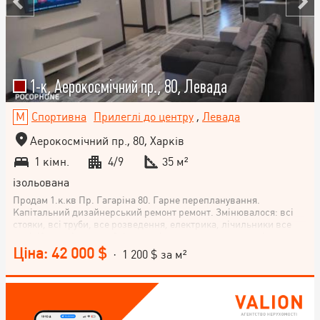
1-к, Аерокосмічний пр., 80, Левада
Спортивна
Прилеглі до центру
,
Левада
Аерокосмічний пр., 80, Харків
1 кімн.
4/9
35 м²
ізольована
Продам 1.к.кв Пр. Гагаріна 80. Гарне перепланування.
Капітальний дизайнерський ремонт ремонт. Змінювалося: всі
стояки, всі труби, все розведення, електрика, лічильники все
нові. Кондиціонер, меблі та техніка залишається як на фото.
Ціна: 42 000 $
· 1 200 $ за м²