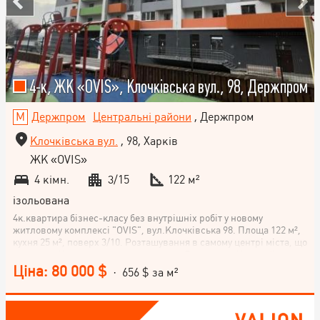
4-к, ЖК «OVIS», Клочківська вул., 98, Держпром
Держпром
Центральні райони
, Держпром
Клочківська вул.
, 98, Харків
ЖК «OVIS»
4 кімн.
3/15
122 м²
ізольована
4к.квартира бізнес-класу без внутрішніх робіт у новому
житловому комплексі "OVIS", вул.Клочківська 98. Площа 122 м²,
кухня 25 м², поверх 3/10. Розташування в самому центрі міста, що
на вулиці Клочківська, поряд з метро Держпром. Чудовий вид з
вікон на вулицю. Продаж за переуступкою. Ідеальна пропозиція
Ціна: 80 000 $
· 656 $ за м²
для тих, хто цінує зручне розташування та комфортне
проживання. Ставайте власником цього стильного житла та
насолоджуйтесь затишком та перевагами центрального
розташування!