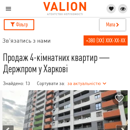
Фільтр
Мапа
Зв'язатись з нами
+380 (XX) XXX-XX-XX
Продаж 4-кімнатних квартир —
Держпром у Харкові
Знайдено:
13
Сортувати за:
за актуальністю